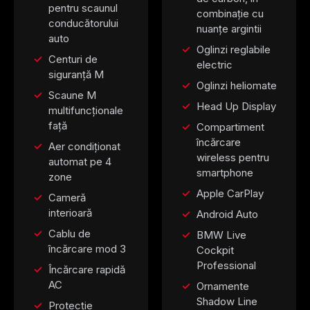
pentru scaunul
combinație cu
conducătorului
nuanțe argintii
auto
Oglinzi reglabile
Centuri de
electric
siguranță M
Oglinzi heliomate
Scaune M
Head Up Display
multifuncționale
față
Compartiment
încărcare
Aer condiționat
wireless pentru
automat pe 4
smartphone
zone
Apple CarPlay
Cameră
interioară
Android Auto
Cablu de
BMW Live
încărcare mod 3
Cockpit
Professional
Încărcare rapidă
AC
Ornamente
Shadow Line
Protecție