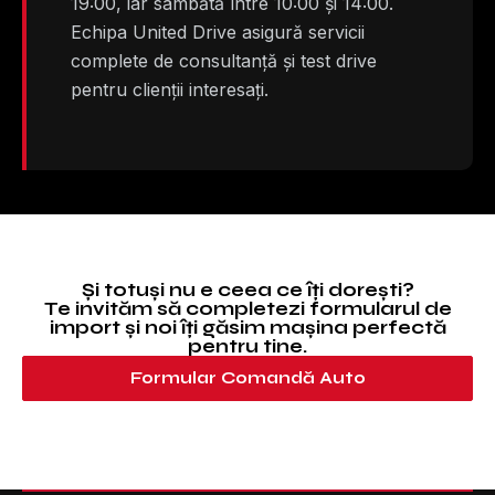
19:00, iar sâmbătă între 10:00 și 14:00.
Echipa United Drive asigură servicii
complete de consultanță și test drive
pentru clienții interesați.
Și totuși nu e ceea ce îți dorești?
Te invităm să completezi formularul de
import și noi îți găsim mașina perfectă
pentru tine.
Formular Comandă Auto