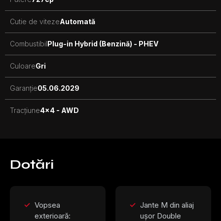
Cutie de viteze
Automată
Combustibil
Plug-in Hybrid (Benzină) - PHEV
Culoare
Gri
Garanție
05.06.2029
Tracțiune
4x4 - AWD
Dotări
Vopsea
Jante M din aliaj
exterioară:
ușor Double