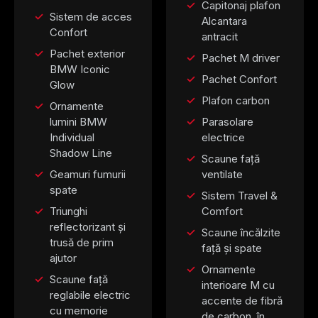
Capitonaj plafon
Sistem de acces
Alcantara
Confort
antracit
Pachet exterior
Pachet M driver
BMW Iconic
Pachet Confort
Glow
Plafon carbon
Ornamente
lumini BMW
Parasolare
Individual
electrice
Shadow Line
Scaune față
Geamuri fumurii
ventilate
spate
Sistem Travel &
Triunghi
Comfort
reflectorizant și
Scaune încălzite
trusă de prim
față și spate
ajutor
Ornamente
Scaune față
interioare M cu
reglabile electric
accente de fibră
cu memorie
de carbon, în