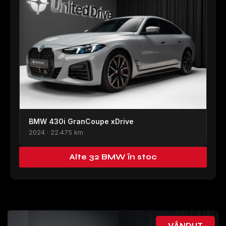
BMW 430i GranCoupe xDrive
2024 · 22.475 km
Alte 32 BMW în stoc
VÂNDUT