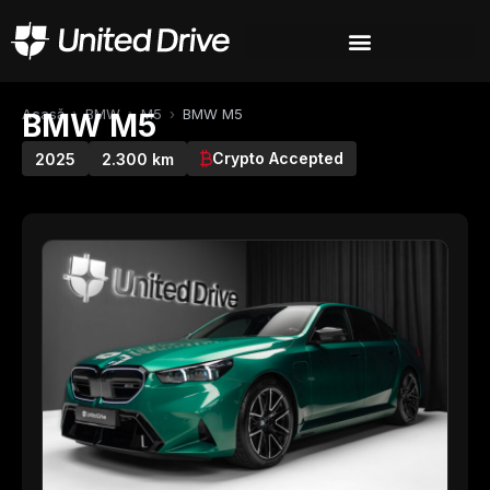
Acasă
›
BMW
›
M5
›
BMW M5
BMW M5
Crypto Accepted
2025
2.300 km