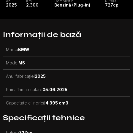
An
Km
Combustibil
Putere
2025
2.300
Benzină (Plug-in)
727
cp
Informații de bază
Marca
BMW
Model
M5
Anul fabricației
2025
Prima înmatriculare
05.06.2025
Capacitate cilindrică
4.395 cm3
Specificații tehnice
Putere
727
cp