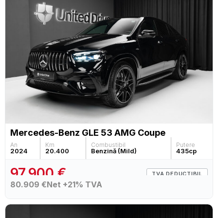
Mercedes-Benz GLE 53 AMG Coupe
An
Km
Combustibil
Putere
2024
20.400
Benzină (Mild)
435
cp
97.900 €
TVA DEDUCTIBIL
80.909 €
Net +21% TVA