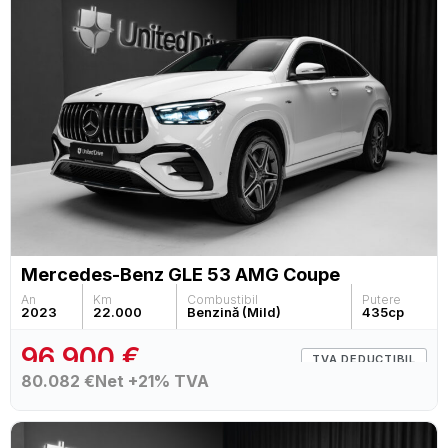
Mercedes-Benz GLE 53 AMG Coupe
An
Km
Combustibil
Putere
2023
22.000
Benzină (Mild)
435
cp
96.900 €
TVA DEDUCTIBIL
80.082 €
Net +21% TVA