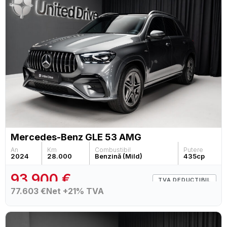
Mercedes-Benz GLE 53 AMG
An
Km
Combustibil
Putere
2024
28.000
Benzină (Mild)
435
cp
93.900 €
TVA DEDUCTIBIL
77.603 €
Net +21% TVA