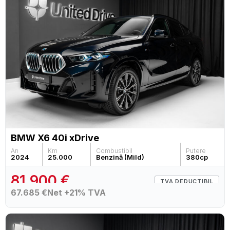
BMW X6 40i xDrive
An
Km
Combustibil
Putere
2024
25.000
Benzină (Mild)
380
cp
81.900 €
TVA DEDUCTIBIL
67.685 €
Net +21% TVA