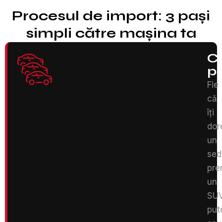
Procesul de import: 3 pași
simpli către mașina ta
C
p
Fie
că
îți
dor
un
sed
pre
un
SU
put