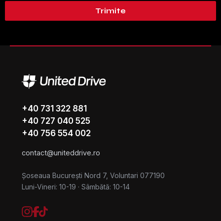
Trimite
+40 731 322 881
+40 727 040 525
+40 756 554 002
contact@uniteddrive.ro
Șoseaua București Nord 7, Voluntari 077190
Luni-Vineri: 10-19
·
Sâmbătă: 10-14