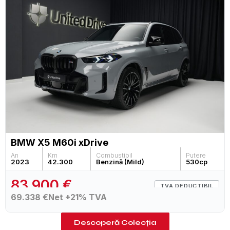
BMW X5 M60i xDrive
An
Km
Combustibil
Putere
2023
42.300
Benzină (Mild)
530
cp
83.900 €
TVA DEDUCTIBIL
69.338 €
Net +21% TVA
Descoperă Colecția