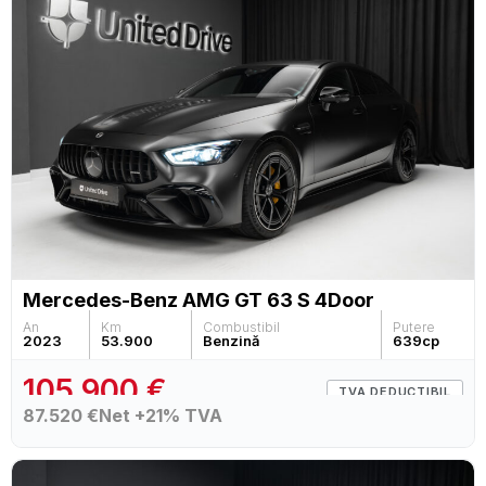
Mercedes-Benz AMG GT 63 S 4Door
An
Km
Combustibil
Putere
2023
53.900
Benzină
639
cp
105.900 €
TVA DEDUCTIBIL
87.520 €
Net +21% TVA