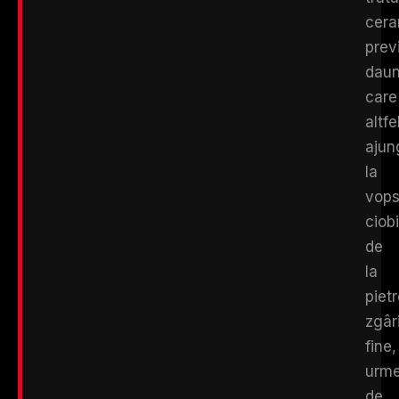
cera
prev
dau
care
altfe
ajun
la
vopsi
ciobi
de
la
pietr
zgâri
fine,
urm
de