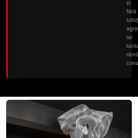
și
fără
soluț
agre
iar
luciu
răm
cons