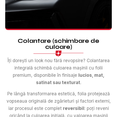
Colantare (schimbare de
culoare)
Îți dorești un look nou fără revopsire? Colantarea
integrală schimbă culoarea mașinii cu folii
premium, disponibile în finisaje
lucios, mat,
satinat sau texturat
.
Pe lângă transformarea estetică, folia protejează
vopseaua originală de zgârieturi și factori externi,
iar procesul este complet
reversibil
: poți reveni
oricând la culoarea inițială, cu valoarea mașinii