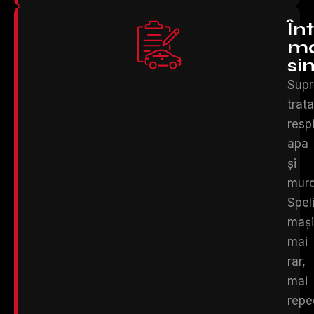
În
ma
si
Supr
trat
resp
apa
și
murd
Spel
maș
mai
rar,
mai
repe