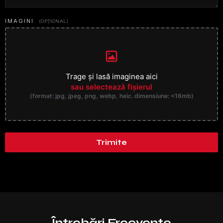
IMAGINI
(OPȚIONAL)
Browse Files
Trage și lasă imaginea aici
sau selectează fișierul
(format: jpg, jpeg, png, webp, heic. dimensiune: <16mb)
Trimite
Întrebări Frecvente