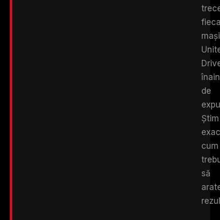
trec
fiec
maș
Unit
Driv
înai
de
expu
Știm
exac
cum
treb
să
arat
rezul