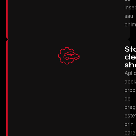
inse
sau
chim
St
de
s
Apli
acel
proc
de
preg
este
prin
care