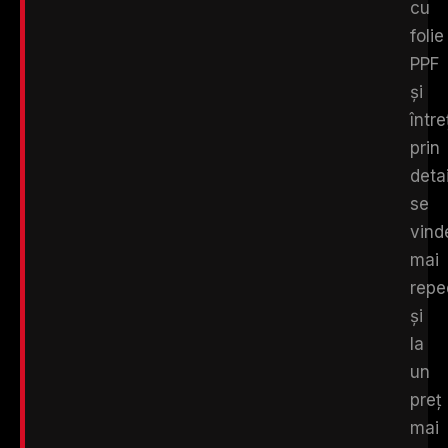
cu
folie
PPF
și
între
prin
deta
se
vind
mai
repe
și
la
un
preț
mai