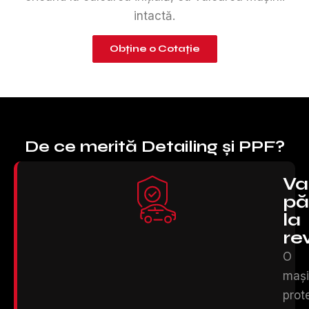
intactă.
Obține o Cotație
De ce merită Detailing și PPF?
Va
pă
la
re
O
maș
prot