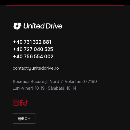
+40 731 322 881
+40 727 040 525
+40 756 554 002
contact@uniteddrive.ro
Șoseaua București Nord 7, Voluntari 077190
Luni-Vineri: 10-19
·
Sâmbătă: 10-14
RO