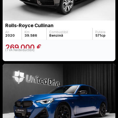
Rolls-Royce Cullinan
An
Km
Combustibil
Putere
2020
39.586
Benzină
571
cp
269.000 €
(TVA Nedeductibil)