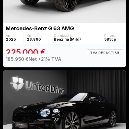
Mercedes-Benz G 63 AMG
An
Km
Combustibil
Putere
2025
23.860
Benzină (Mild)
585
cp
225.000 €
TVA DEDUCTIBIL
185.950 €
Net +21% TVA