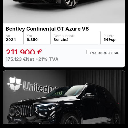
Bentley Continental GT Azure V8
An
Km
Combustibil
Putere
2024
6.850
Benzină
549
cp
211.900 €
TVA DEDUCTIBIL
175.123 €
Net +21% TVA