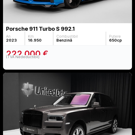
Porsche 911 Turbo S 992.1
An
Km
Combustibil
Putere
2023
16.950
Benzină
650
cp
222.000 €
(TVA Nedeductibil)