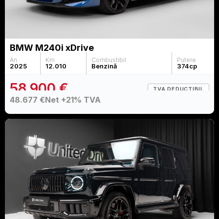
BMW M240i xDrive
An
Km
Combustibil
Putere
2025
12.010
Benzină
374
cp
58.900 €
TVA DEDUCTIBIL
48.677 €
Net +21% TVA