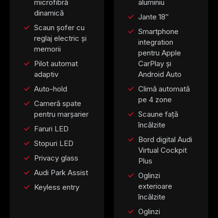
microfibră
aluminiu
dinamică
Jante 18″
Scaun șofer cu
Smartphone
reglaj electric și
integration
memorii
pentru Apple
Pilot automat
CarPlay și
adaptiv
Android Auto
Auto-hold
Climă automată
pe 4 zone
Cameră spate
pentru marșarier
Scaune față
încălzite
Faruri LED
Bord digital Audi
Stopuri LED
Virtual Cockpit
Privacy glass
Plus
Audi Park Assist
Oglinzi
exterioare
Keyless entry
încălzite
Oglinzi