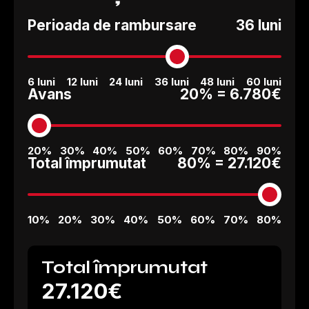
Perioada de rambursare
36 luni
6 luni
12 luni
24 luni
36 luni
48 luni
60 luni
Avans
20% =
6.780€
20%
30%
40%
50%
60%
70%
80%
90%
Total împrumutat
80% =
27.120€
10%
20%
30%
40%
50%
60%
70%
80%
Total împrumutat
27.120€