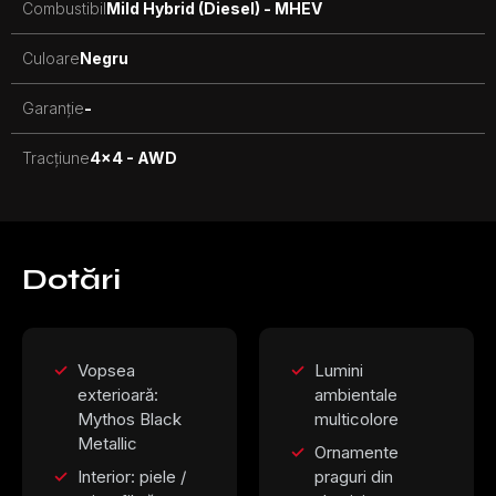
Combustibil
Mild Hybrid (Diesel) - MHEV
Culoare
Negru
Garanție
-
Tracțiune
4x4 - AWD
Dotări
Vopsea
Lumini
exterioară:
ambientale
Mythos Black
multicolore
Metallic
Ornamente
Interior: piele /
praguri din