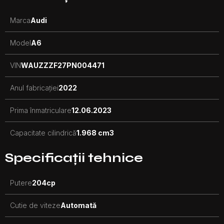
Marca
Audi
Model
A6
VIN
WAUZZZF27PN004471
Anul fabricației
2022
Prima înmatriculare
12.06.2023
Capacitate cilindrică
1.968 cm3
Specificații tehnice
Putere
204
cp
Cutie de viteze
Automată