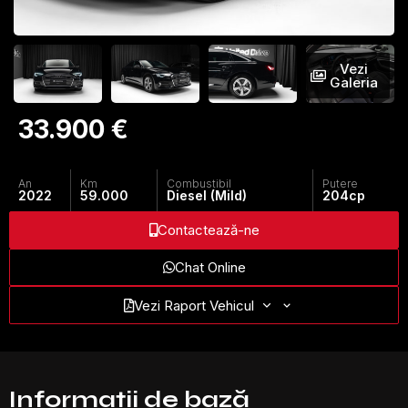
Vezi
Galeria
33.900 €
An
Km
Combustibil
Putere
2022
59.000
Diesel (Mild)
204
cp
Contactează-ne
Chat Online
Vezi Raport Vehicul
Informații de bază