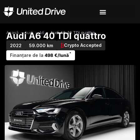
Acasă
›
Audi
›
A6
›
Audi A6 40 TDI quattro
Audi A6 40 TDI quattro
Crypto Accepted
2022
59.000 km
*
Finanțare de la
498 €/lună