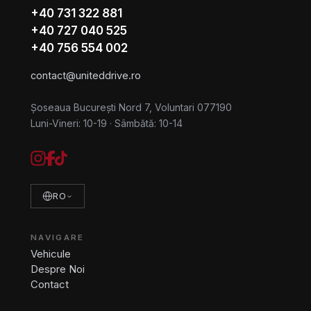
+40 731 322 881
+40 727 040 525
+40 756 554 002
contact@uniteddrive.ro
Șoseaua București Nord 7, Voluntari 077190
Luni-Vineri: 10-19
·
Sâmbătă: 10-14
RO
NAVIGARE
Vehicule
Despre Noi
Contact