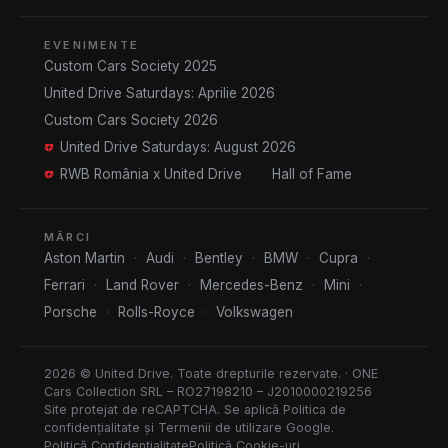
EVENIMENTE
Custom Cars Society 2025
United Drive Saturdays: Aprilie 2026
Custom Cars Society 2026
United Drive Saturdays: August 2026
RWB România x United Drive
Hall of Fame
MĂRCI
Aston Martin
·
Audi
·
Bentley
·
BMW
·
Cupra
·
Ferrari
·
Land Rover
·
Mercedes-Benz
·
Mini
·
Porsche
·
Rolls-Royce
·
Volkswagen
2026 © United Drive. Toate drepturile rezervate. · ONE
Cars Collection SRL – RO27198210 – J2010000219256
Site protejat de reCAPTCHA. Se aplică
Politica de
confidențialitate
și
Termenii de utilizare
Google.
Politică Confidențialitate
Politică Cookie-uri