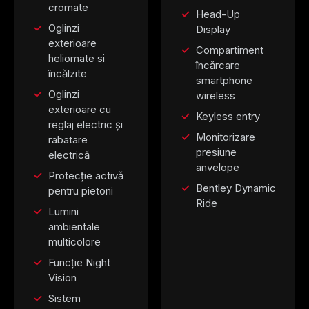
cromate
Head-Up
Oglinzi
Display
exterioare
Compartiment
heliomate si
încărcare
încălzite
smartphone
Oglinzi
wireless
exterioare cu
Keyless entry
reglaj electric și
Monitorizare
rabatare
presiune
electrică
anvelope
Protecție activă
Bentley Dynamic
pentru pietoni
Ride
Lumini
ambientale
multicolore
Funcție Night
Vision
Sistem