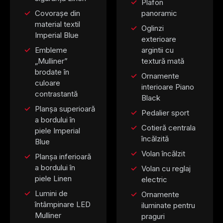
Plafon
Covorașe din
panoramic
material textil
Oglinzi
Imperial Blue
exterioare
Embleme
argintii cu
„Mulliner”
textură mată
brodate în
Ornamente
culoare
interioare Piano
contrastantă
Black
Planșa superioară
Pedalier sport
a bordului în
Cotieră centrala
piele Imperial
încălzită
Blue
Volan încălzit
Planșa inferioară
a bordului în
Volan cu reglaj
piele Linen
electric
Lumini de
Ornamente
întâmpinare LED
iluminate pentru
Mulliner
praguri