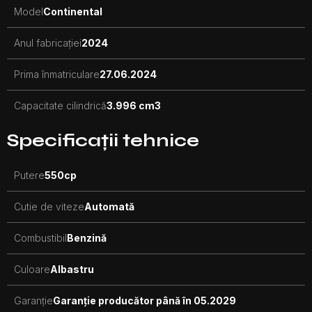
Model
Continental
Anul fabricației
2024
Prima înmatriculare
27.06.2024
Capacitate cilindrică
3.996 cm3
Specificații tehnice
Putere
550
cp
Cutie de viteze
Automată
Combustibil
Benzină
Culoare
Albastru
Garanție
Garanție producător până în 05.2029