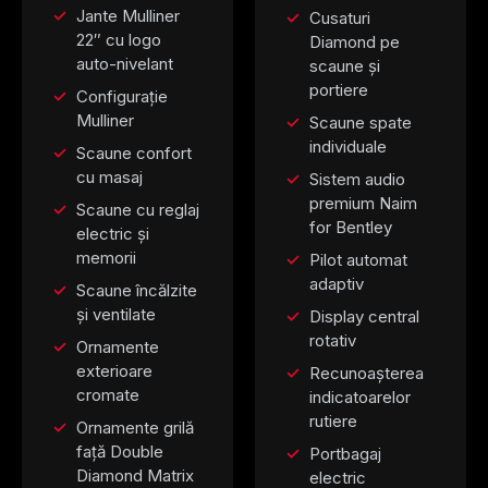
Jante Mulliner
Cusaturi
22″ cu logo
Diamond pe
auto-nivelant
scaune și
portiere
Configurație
Mulliner
Scaune spate
individuale
Scaune confort
cu masaj
Sistem audio
premium Naim
Scaune cu reglaj
for Bentley
electric și
memorii
Pilot automat
adaptiv
Scaune încălzite
și ventilate
Display central
rotativ
Ornamente
exterioare
Recunoașterea
cromate
indicatoarelor
rutiere
Ornamente grilă
față Double
Portbagaj
Diamond Matrix
electric