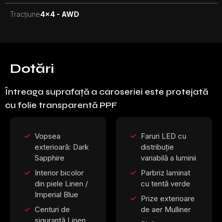
Tracțiune
4x4 - AWD
Dotări
Întreaga suprafață a caroseriei este protejată
cu folie transparentă PPF
Vopsea
Faruri LED cu
exterioară: Dark
distribuție
Sapphire
variabilă a luminii
Interior bicolor
Parbriz laminat
din piele Linen /
cu tentă verde
Imperial Blue
Prize exterioare
Centuri de
de aer Mulliner
siguranță Linen