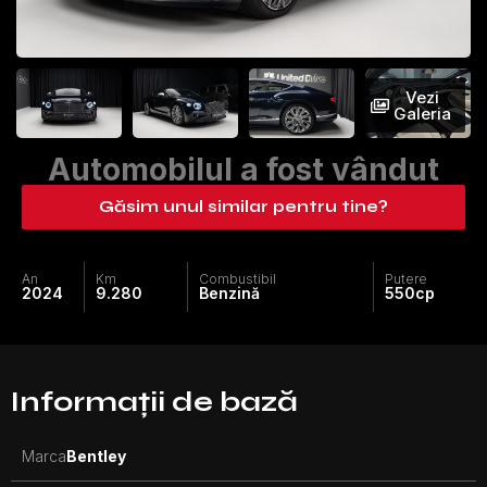
Vezi
Galeria
Automobilul a fost vândut
Găsim unul similar pentru tine?
An
Km
Combustibil
Putere
2024
9.280
Benzină
550
cp
Informații de bază
Marca
Bentley