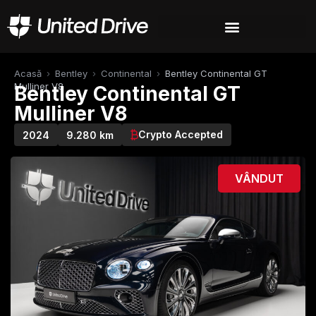
Acasă
›
Bentley
›
Continental
›
Bentley Continental GT
Mulliner V8
Bentley Continental GT
Mulliner V8
Crypto Accepted
2024
9.280 km
VÂNDUT