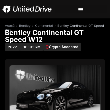
Acasă
›
Bentley
›
Continental
›
Bentley Continental GT Speed
W12
Bentley Continental GT
Speed W12
Crypto Accepted
2022
36.313 km