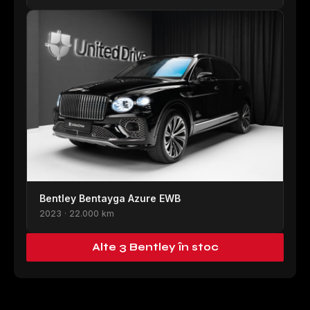
Bentley Bentayga Azure EWB
2023 · 22.000 km
Alte 3 Bentley în stoc