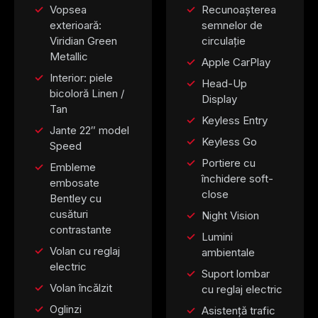
Vopsea
Recunoașterea
exterioară:
semnelor de
Viridian Green
circulație
Metallic
Apple CarPlay
Interior: piele
Head-Up
bicoloră Linen /
Display
Tan
Keyless Entry
Jante 22″ model
Keyless Go
Speed
Portiere cu
Embleme
închidere soft-
embosate
close
Bentley cu
cusături
Night Vision
contrastante
Lumini
Volan cu reglaj
ambientale
electric
Suport lombar
Volan încălzit
cu reglaj electric
Oglinzi
Asistență trafic