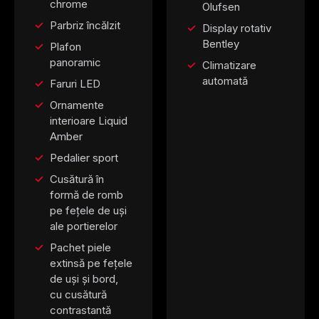
chrome
Olufsen
Parbriz încălzit
Display rotativ
Bentley
Plafon
panoramic
Climatizare
automată
Faruri LED
Ornamente
interioare Liquid
Amber
Pedalier sport
Cusătură în
formă de romb
pe fețele de uși
ale portierelor
Pachet piele
extinsă pe fețele
de uși și bord,
cu cusătură
contrastantă