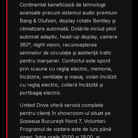
Continental beneficiază de tehnologii
avansate precum sistemul audio premium
Bang & Olufsen, display rotativ Bentley și
climatizare automată. Dotările includ pilot
automat adaptiv, head-up display, camere
360°, night vision, recunoașterea
semnelor de circulație și asistență trafic
pentru marșarier. Confortul este sporit
prin scaune cu reglaj electric, memorie,
încălzire, ventilație și masaj, volan încălzit
cu reglaj electric, cotieră încălzită și
portbagaj electric.
United Drive oferă servicii complete
pentru clienți în showroom-ul situat pe
Șoseaua București Nord 7, Voluntari.
Programul de vizitare este de luni până
vineri, între orele 10:00 și 19:00, și