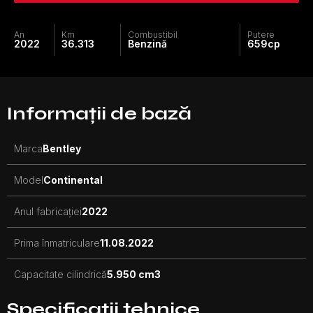
An
Km
Combustibil
Putere
2022
36.313
Benzină
659
cp
Informații de bază
Marca
Bentley
Model
Continental
Anul fabricației
2022
Prima înmatriculare
11.08.2022
Capacitate cilindrică
5.950 cm3
Specificații tehnice