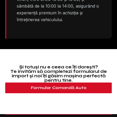
sâmbătă de la 10:00 la 14:00, asigurând o
experiență premium în achiziția și
întreținerea vehiculului.
Și totuși nu e ceea ce îți dorești?
Te invităm să completezi formularul de
import și noi îți găsim mașina perfectă
pentru tine.
Formular Comandă Auto