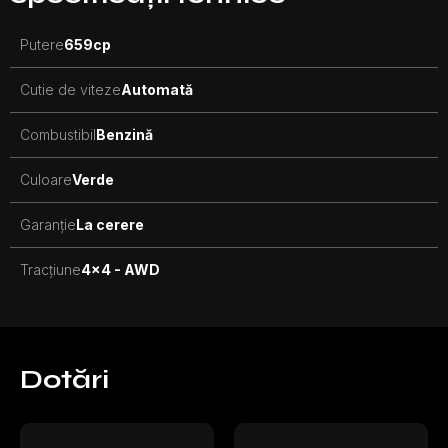
Putere
659
cp
Cutie de viteze
Automată
Combustibil
Benzină
Culoare
Verde
Garanție
La cerere
Tracțiune
4x4 - AWD
Dotări