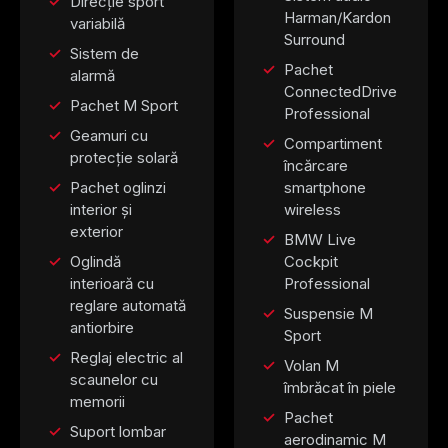
Direcție sport
Harman/Kardon
variabilă
Surround
Sistem de
Pachet
alarmă
ConnectedDrive
Pachet M Sport
Professional
Geamuri cu
Compartiment
protecție solară
încărcare
Pachet oglinzi
smartphone
interior și
wireless
exterior
BMW Live
Oglindă
Cockpit
interioară cu
Professional
reglare automată
Suspensie M
antiorbire
Sport
Reglaj electric al
Volan M
scaunelor cu
îmbrăcat în piele
memorii
Pachet
Suport lombar
aerodinamic M