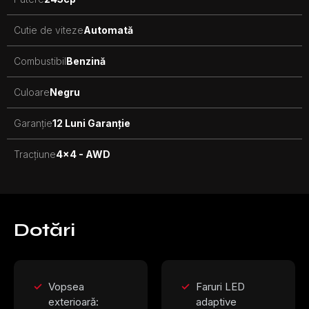
Cutie de viteze
Automată
Combustibil
Benzină
Culoare
Negru
Garanție
12 Luni Garanție
Tracțiune
4x4 - AWD
Dotări
Vopsea
Faruri LED
exterioară:
adaptive