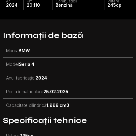
An
Km
Combustibil
Putere
2024
20.110
Benzină
245
cp
Informații de bază
Marca
BMW
Model
Seria 4
Anul fabricației
2024
Prima înmatriculare
25.02.2025
Capacitate cilindrică
1.998 cm3
Specificații tehnice
Putere
245
cp