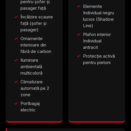
pentru șofer și
Elemente
pasager față
Individual negru
Încălzire scaune
lucios (Shadow
față (șofer și
Line)
pasager)
Plafon interior
Ornamente
Individual
interioare din
antracit
fibră de carbon
Protecție activă
Iluminare
pentru pietoni
ambientală
multicoloră
Climatizare
automată pe 2
zone
Portbagaj
electric