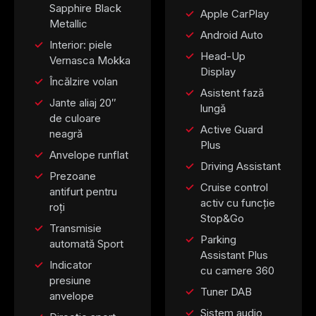
Sapphire Black
Apple CarPlay
Metallic
Android Auto
Interior: piele
Head-Up
Vernasca Mokka
Display
Încălzire volan
Asistent fază
Jante aliaj 20″
lungă
de culoare
Active Guard
neagră
Plus
Anvelope runflat
Driving Assistant
Prezoane
Cruise control
antifurt pentru
activ cu funcție
roți
Stop&Go
Transmisie
Parking
automată Sport
Assistant Plus
Indicator
cu camere 360
presiune
Tuner DAB
anvelope
Sistem audio