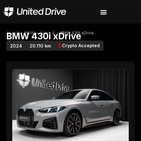
Acasă
›
BMW
›
Seria 4
›
BMW 430i xDrive
BMW 430i xDrive
Crypto Accepted
2024
20.110 km