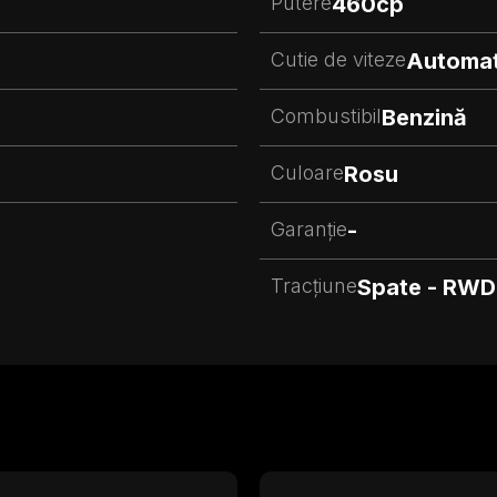
Putere
460
cp
Cutie de viteze
Automa
Combustibil
Benzină
Culoare
Rosu
Garanție
-
Tracțiune
Spate - RWD