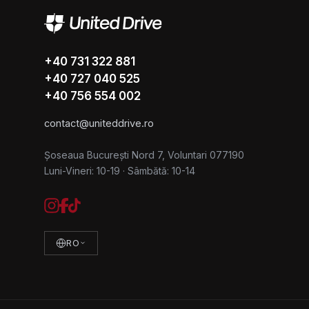
+40 731 322 881
+40 727 040 525
+40 756 554 002
contact@uniteddrive.ro
Șoseaua București Nord 7, Voluntari 077190
Luni-Vineri: 10-19
·
Sâmbătă: 10-14
RO