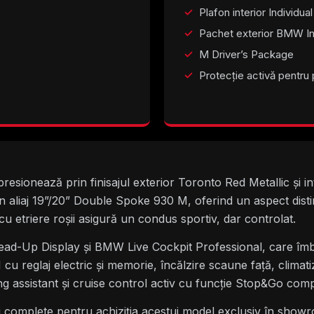
Plafon interior Individua
Pachet exterior BMW In
M Driver’s Package
Protecție activă pentru 
sionează prin finisajul exterior Toronto Red Metallic și in
in aliaj 19”/20” Double Spoke 930 M, oferind un aspect dist
 etriere roșii asigură un condus sportiv, dar controlat.
ead-Up Display și BMW Live Cockpit Professional, care îmb
 cu reglaj electric și memorie, încălzire scaune față, clima
assistant și cruise control activ cu funcție Stop&Go comp
cii complete pentru achiziția acestui model exclusiv în sh