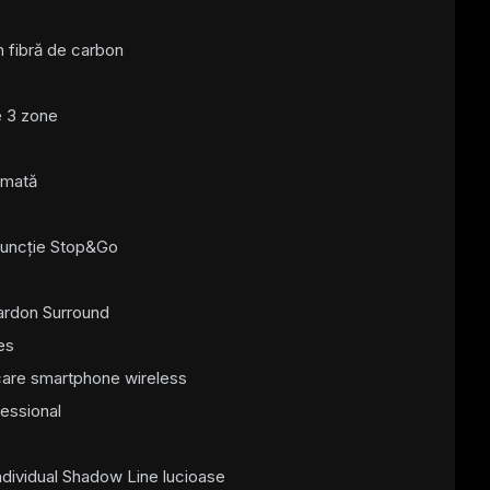
n fibră de carbon
e 3 zone
omată
 funcție Stop&Go
ardon Surround
es
are smartphone wireless
essional
dividual Shadow Line lucioase