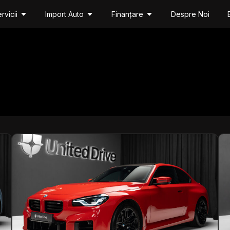
rvicii
Import Auto
Finanțare
Despre Noi