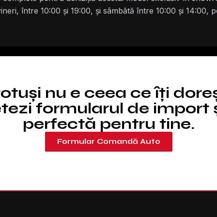
neri, între 10:00 și 19:00, și sâmbătă între 10:00 și 14:00, p
totuși nu e ceea ce îți dore
ezi formularul de import ș
perfectă pentru tine.
Formular Comandă Auto