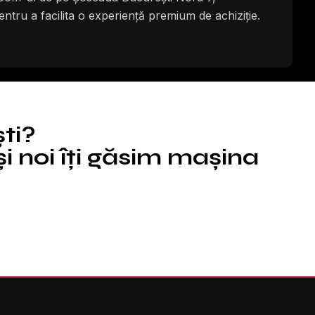
entru a facilita o experiență premium de achiziție.
ști?
i noi îți găsim mașina