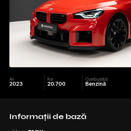
An
Km
Combustibil
2023
20.700
Benzină
Informații de bază