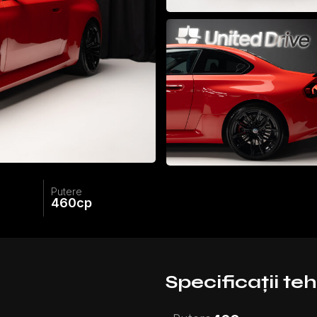
Putere
460
cp
Specificații te