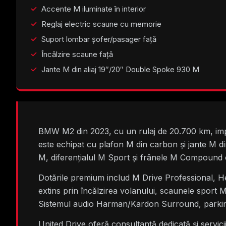
Accente M iluminate în interior
Reglaj electric scaune cu memorie
Suport lombar șofer/pasager față
Încălzire scaune față
Jante M din aliaj 19″/20″ Double Spoke 930 M
BMW M2 din 2023, cu un rulaj de 20.700 km, impre
este echipat cu plafon M din carbon și jante M d
M, diferențialul M Sport și frânele M Compound cu
Dotările premium includ M Drive Professional, H
extins prin încălzirea volanului, scaunele sport M
Sistemul audio Harman/Kardon Surround, parking 
United Drive oferă consultanță dedicată și servi