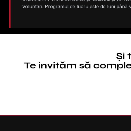
Voluntari. Programul de lucru este de luni până vi
Și 
Te invităm să complet