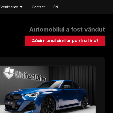
Evenimente
Contact
EN
Automobilul a fost vândut
Găsim unul similar pentru tine?