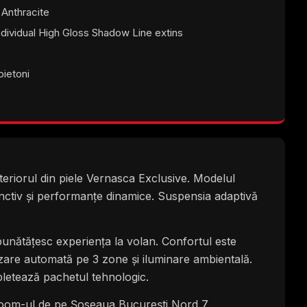
l Anthracite
dividual High Gloss Shadow Line extins
pietoni
teriorul din piele Vernasca Exclusive. Modelul
inctiv și performanțe dinamice. Suspensia adaptivă
unătățesc experiența la volan. Confortul este
tizare automată pe 3 zone și iluminare ambientală.
letează pachetul tehnologic.
owroom-ul de pe Șoseaua București Nord 7,