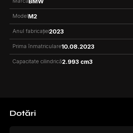
Marca
BMW
Model
M2
Anul fabricației
2023
Prima înmatriculare
10.08.2023
Capacitate cilindrică
2.993 cm3
Dotări