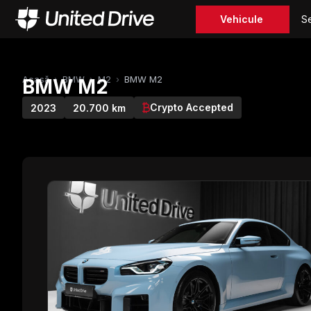
Vehicule
Se
Acasă
›
BMW
›
M2
›
BMW M2
BMW M2
Crypto Accepted
2023
20.700 km