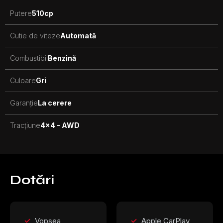
Putere
510
cp
Cutie de viteze
Automată
Combustibil
Benzină
Culoare
Gri
Garanție
La cerere
Tracțiune
4x4 - AWD
Dotări
Vopsea
Apple CarPlay