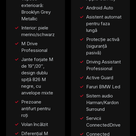
exterioară:
Android Auto
Brooklyn Grey
Asistent automat
Metallic
pentru faza
Interior: piele
lungă
merino/schwarz
Protecție activă
M Drive
(siguranță
Professional
pasivă)
Jante forjate M
Driving Assistant
de 19″/20″,
Professional
design dublu
Active Guard
spiță 826 M
negre, cu
Faruri BMW Led
anvelope mixte
Sistem audio
Prezoane
Harman/Kardon
antifurt pentru
Surround
roți
Servicii
Volan încălzit
ConnectedDrive
Diferențial M
Connected