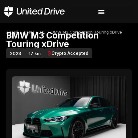
Acasă
›
BMW
›
M3
›
BMW M3 Competition Touring xDrive
BMW M3 Competition
Touring xDrive
Crypto Accepted
2023
17 km