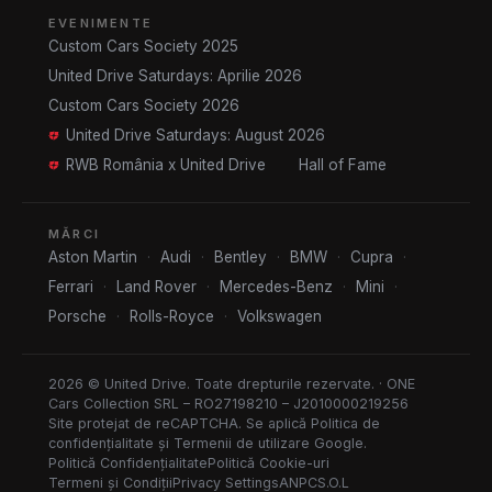
EVENIMENTE
Custom Cars Society 2025
United Drive Saturdays: Aprilie 2026
Custom Cars Society 2026
United Drive Saturdays: August 2026
RWB România x United Drive
Hall of Fame
MĂRCI
Aston Martin
·
Audi
·
Bentley
·
BMW
·
Cupra
·
Ferrari
·
Land Rover
·
Mercedes-Benz
·
Mini
·
Porsche
·
Rolls-Royce
·
Volkswagen
2026 © United Drive. Toate drepturile rezervate. · ONE
Cars Collection SRL – RO27198210 – J2010000219256
Site protejat de reCAPTCHA. Se aplică
Politica de
confidențialitate
și
Termenii de utilizare
Google.
Politică Confidențialitate
Politică Cookie-uri
Termeni și Condiții
Privacy Settings
ANPC
S.O.L