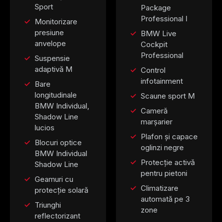
Sport
Package
Professional I
Monitorizare
presiune
BMW Live
anvelope
Cockpit
Professional
Suspensie
adaptivă M
Control
infotainment
Bare
longitudinale
Scaune sport M
BMW Individual,
Cameră
Shadow Line
marșarier
lucios
Plafon și capace
Blocuri optice
oglinzi negre
BMW Individual
Protecție activă
Shadow Line
pentru pietoni
Geamuri cu
Climatizare
protecție solară
automată pe 3
Triunghi
zone
reflectorizant