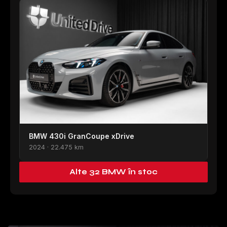
BMW 430i GranCoupe xDrive
2024 · 22.475 km
Alte 32 BMW în stoc