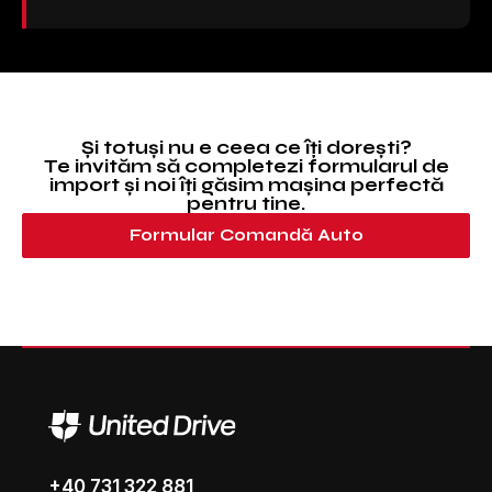
Și totuși nu e ceea ce îți dorești?
Te invităm să completezi formularul de
import și noi îți găsim mașina perfectă
pentru tine.
Formular Comandă Auto
+40 731 322 881