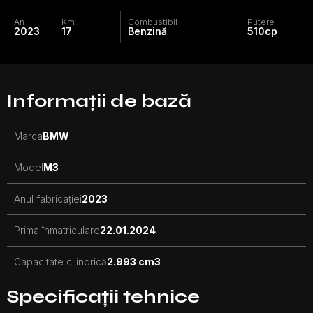
An
Km
Combustibil
Putere
2023
17
Benzină
510
cp
Informații de bază
Marca
BMW
Model
M3
Anul fabricației
2023
Prima înmatriculare
22.01.2024
Capacitate cilindrică
2.993 cm3
Specificații tehnice