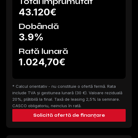
Total împrumutat
43.120€
Dobândă
3.9%
Rată lunară
1.024,70€
* Calcul orientativ - nu constituie o ofertă fermă. Rata
include TVA și gestiunea lunară (30 €). Valoare reziduală
20%, plătibilă la final. Taxă de leasing 2,5% la semnare.
CASCO obligatoriu, neinclus în rată.
Solicită ofertă de finanțare