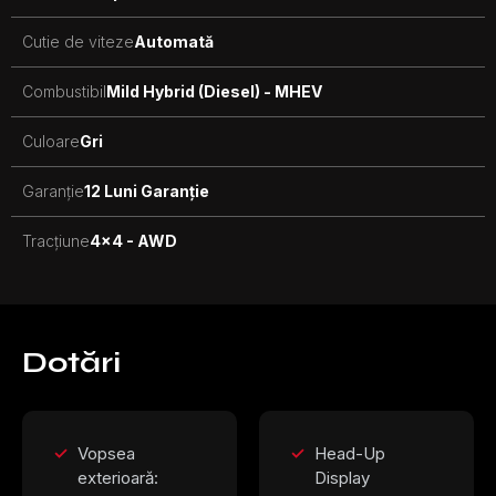
Cutie de viteze
Automată
Combustibil
Mild Hybrid (Diesel) - MHEV
Culoare
Gri
Garanție
12 Luni Garanție
Tracțiune
4x4 - AWD
Dotări
Vopsea
Head-Up
exterioară:
Display