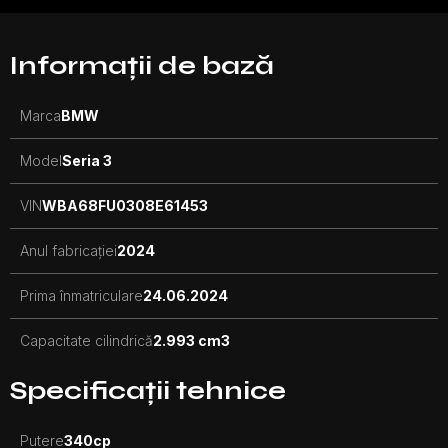
Informații de bază
Marca
BMW
Model
Seria 3
VIN
WBA68FU0308E61453
Anul fabricației
2024
Prima înmatriculare
24.06.2024
Capacitate cilindrică
2.993 cm3
Specificații tehnice
Putere
340
cp