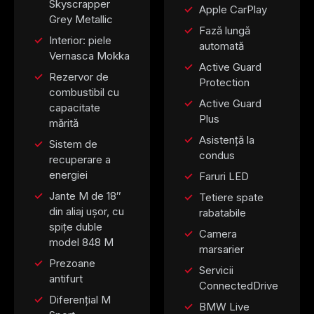
Skyscrapper
Apple CarPlay
Grey Metallic
Fază lungă
Interior: piele
automată
Vernasca Mokka
Active Guard
Rezervor de
Protection
combustibil cu
Active Guard
capacitate
Plus
mărită
Asistență la
Sistem de
condus
recuperare a
energiei
Faruri LED
Jante M de 18″
Tetiere spate
din aliaj ușor, cu
rabatabile
spițe duble
Camera
model 848 M
marsarier
Prezoane
Servicii
antifurt
ConnectedDrive
Diferențial M
BMW Live