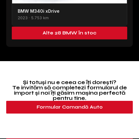
BMW M340i xDrive
2023 · 5.753 km
Alte 28 BMW în stoc
Și totuși nu e ceea ce îți dorești?
Te invităm să completezi formularul de
import și noi îți găsim mașina perfectă
pentru tine.
Formular Comandă Auto