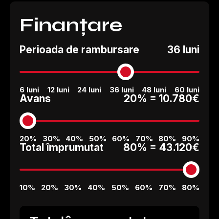
Finanțare
Perioada de rambursare
36 luni
6 luni
12 luni
24 luni
36 luni
48 luni
60 luni
Avans
20% =
10.780€
20%
30%
40%
50%
60%
70%
80%
90%
Total împrumutat
80% =
43.120€
10%
20%
30%
40%
50%
60%
70%
80%