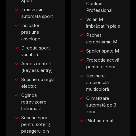
Sport
Cockpit
Transmisie
Professional
automată sport
Volan M
Indicator
îmbrăcat în piele
presiune
Pachet
anvelope
aerodinamic M
Direcție sport
Spoiler spate M
variabilă
Protecție activă
Acces confort
pentru pietoni
(keyless entry)
Iluminare
Scaune cu reglaj
ambientală
electric
multicoloră
Oglindă
Climatizare
retrovizoare
automată pe 3
heliomată
zone
Scaune sport
Pilot automat
pentru șofer și
pasagerul din