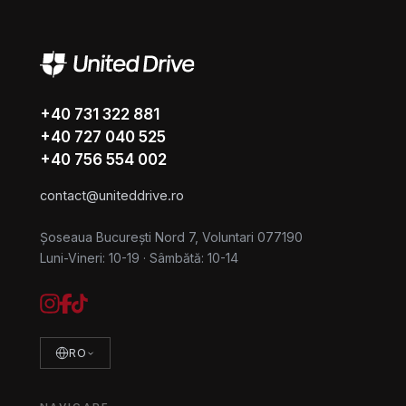
+40 731 322 881
+40 727 040 525
+40 756 554 002
contact@uniteddrive.ro
Șoseaua București Nord 7, Voluntari 077190
Luni-Vineri: 10-19
·
Sâmbătă: 10-14
RO