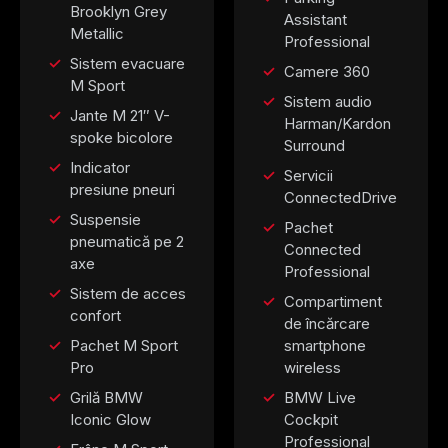
Brooklyn Grey
Assistant
Metallic
Professional
Sistem evacuare
Camere 360
M Sport
Sistem audio
Jante M 21″ V-
Harman/Kardon
spoke bicolore
Surround
Indicator
Servicii
presiune pneuri
ConnectedDrive
Suspensie
Pachet
pneumatică pe 2
Connected
axe
Professional
Sistem de acces
Compartiment
confort
de încărcare
Pachet M Sport
smartphone
Pro
wireless
Grilă BMW
BMW Live
Iconic Glow
Cockpit
Professional