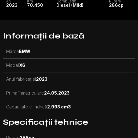
An
Km
Combustibil
Putere
2023
70.450
Diesel (Mild)
286
cp
Informații de bază
Marca
BMW
Model
X6
Anul fabricației
2023
Prima înmatriculare
24.05.2023
Capacitate cilindrică
2.993 cm3
Specificații tehnice
Putere
286
cp