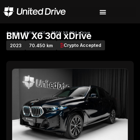
Acasă
›
BMW
›
X6
›
BMW X6 30d xDrive
BMW X6 30d xDrive
Crypto Accepted
2023
70.450 km