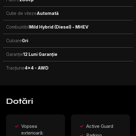
Cutie de viteze
Automată
Combustibil
Mild Hybrid (Diesel) - MHEV
Culoare
Gri
Garanție
12 Luni Garanție
Tracțiune
4x4 - AWD
Dotări
Vopsea
Active Guard
exterioară:
Parking