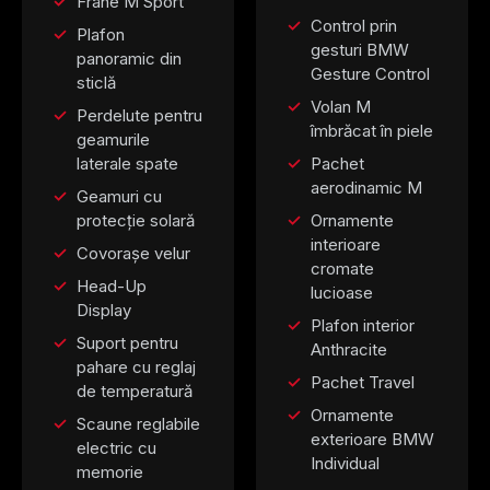
Frâne M Sport
Control prin
Plafon
gesturi BMW
panoramic din
Gesture Control
sticlă
Volan M
Perdelute pentru
îmbrăcat în piele
geamurile
laterale spate
Pachet
aerodinamic M
Geamuri cu
protecție solară
Ornamente
interioare
Covorașe velur
cromate
Head-Up
lucioase
Display
Plafon interior
Suport pentru
Anthracite
pahare cu reglaj
Pachet Travel
de temperatură
Ornamente
Scaune reglabile
exterioare BMW
electric cu
Individual
memorie