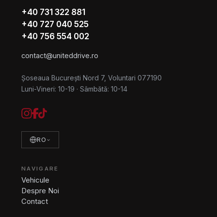
+40 731 322 881
+40 727 040 525
+40 756 554 002
contact@uniteddrive.ro
Șoseaua București Nord 7, Voluntari 077190
Luni-Vineri: 10-19
·
Sâmbătă: 10-14
RO
NAVIGARE
Vehicule
Despre Noi
Contact