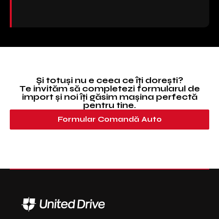
Și totuși nu e ceea ce îți dorești?
Te invităm să completezi formularul de
import și noi îți găsim mașina perfectă
pentru tine.
Formular Comandă Auto