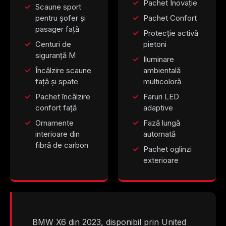
Pachet Inovație
Scaune sport
pentru șofer și
Pachet Confort
pasager față
Protecție activă
Centuri de
pietoni
siguranță M
Iluminare
Încălzire scaune
ambientală
față și spate
multicoloră
Pachet încălzire
Faruri LED
confort față
adaptive
Ornamente
Fază lungă
interioare din
automată
fibră de carbon
Pachet oglinzi
exterioare
BMW X6 din 2023, disponibil prin United