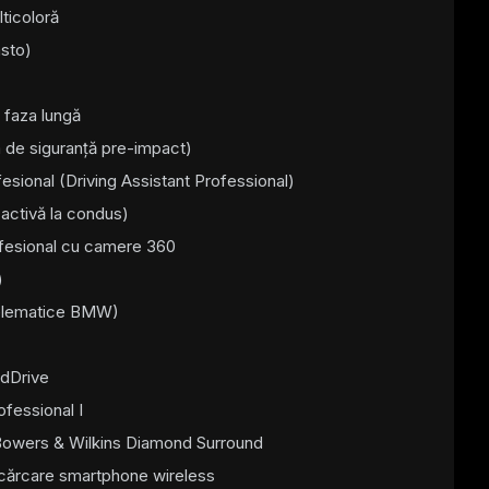
ticoloră
asto)
 faza lungă
m de siguranță pre-impact)
esional (Driving Assistant Professional)
 activă la condus)
ofesional cu camere 360
)
 telematice BMW)
dDrive
fessional I
Bowers & Wilkins Diamond Surround
cărcare smartphone wireless