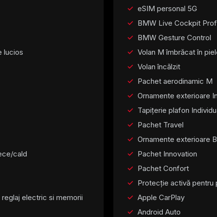
eSIM personal 5G
BMW Live Cockpit Prof
BMW Gesture Control
 lucios
Volan M îmbrăcat în pie
Volan încălzit
Pachet aerodinamic M
Ornamente exterioare In
Tapițerie plafon Individu
Pachet Travel
Ornamente exterioare B
rece/cald
Pachet Innovation
Pachet Confort
Protecție activă pentru 
reglaj electric si memorii
Apple CarPlay
Android Auto