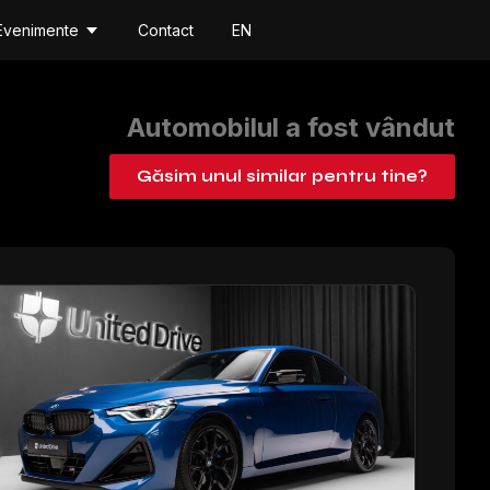
Evenimente
Contact
EN
Automobilul a fost vândut
Găsim unul similar pentru tine?