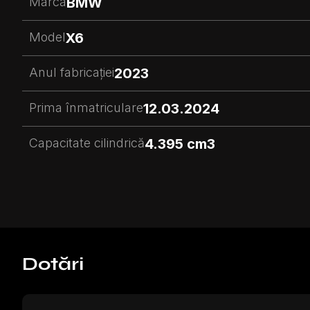
Marca
BMW
Model
X6
Anul fabricației
2023
Prima înmatriculare
12.03.2024
Capacitate cilindrică
4.395 cm3
Dotări