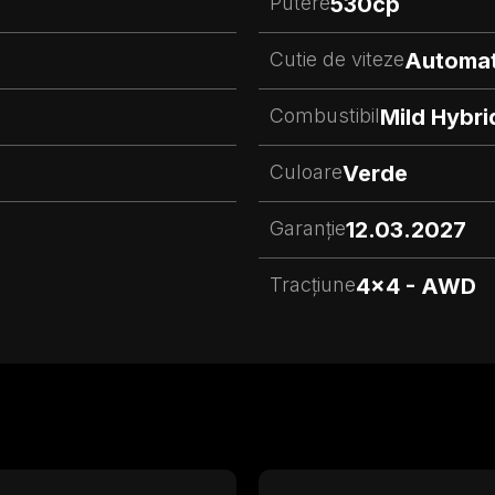
Putere
530
cp
Cutie de viteze
Automa
Combustibil
Mild Hybri
Culoare
Verde
Garanție
12.03.2027
Tracțiune
4x4 - AWD