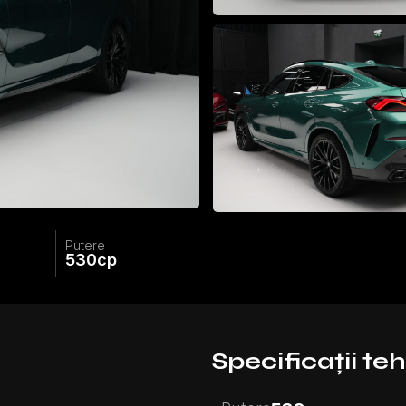
Putere
530
cp
Specificații te