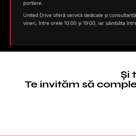
portiere.
United Drive oferă servicii dedicate și consulta
vineri, între orele 10:00 și 19:00, iar sâmbăta înt
Și 
Te invităm să complet