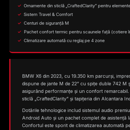
Ornamente din sticlă „CraftedClarity” pentru elemente
Sistem Travel & Comfort
Centuri de siguranță M
Pachet confort termic pentru scaunele față (cotiere î
Climatizare automată cu reglaj pe 4 zone
BMW X6 din 2023, cu 19.350 km parcurși, impresio
dispune de jante M de 22” cu spițe duble 742 M ș
asigurând performanțe și un confort remarcabil. S
sticlă „CraftedClarity” și tapițeria din Alcantara
Dotările tehnologice includ sistemul audio pre
Android Auto și un pachet complet de asistență l
Confortul este sporit de climatizarea automată pe