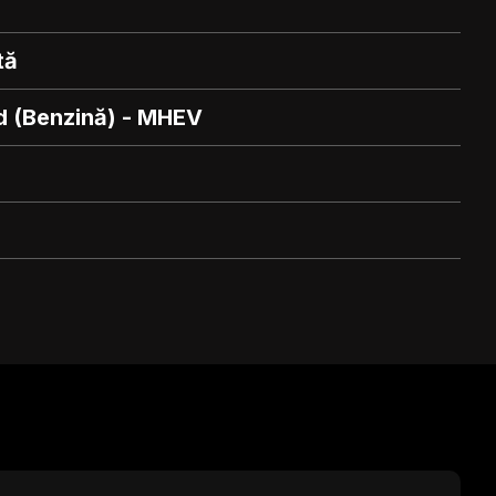
tă
d (Benzină) - MHEV