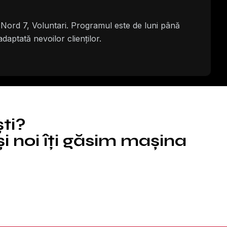
 Nord 7, Voluntari. Programul este de luni până
daptată nevoilor clienților.
ști?
i noi îți găsim mașina