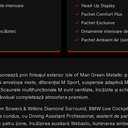
le interioare
Head-Up Display
Pachet Comfort Plus
Pachet Exclusive
ncălzite)
Ornamente interioare di
Pachet Ambient Air (sis
nează prin finisajul exterior Isle of Man Green Metallic și
i anvelope mixte, diferențial M Sport, suspensie adaptivă 
caunele multifuncționale M sunt ventilate, încălzite și ech
 Individual completează atmosfera premium.
mium Bowers & Wilkins Diamond Surround, BMW Live Cockpit
a condus, cu Driving Assistant Professional, asistent de pa
 patru zone, încălzirea auxiliară Webasto, iluminarea ambie