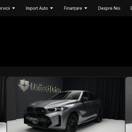
rvicii
Import Auto
Finanțare
Despre Noi