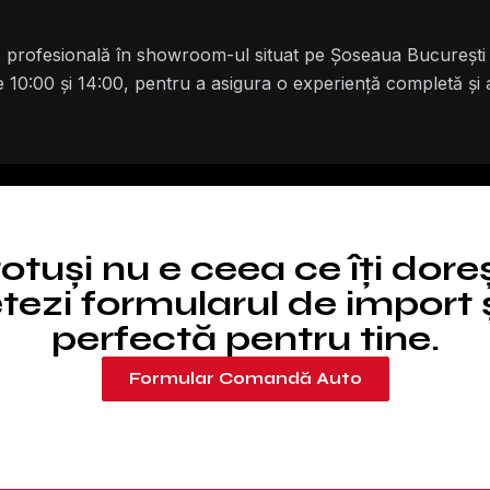
nță profesională în showroom-ul situat pe Șoseaua București
re 10:00 și 14:00, pentru a asigura o experiență completă și a
totuși nu e ceea ce îți dore
ezi formularul de import ș
perfectă pentru tine.
Formular Comandă Auto