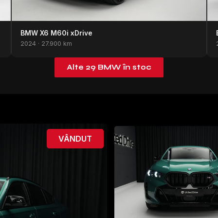
BMW X6 M60i xDrive
2024 · 27.900 km
Alte 29 BMW în stoc
VÂNDUT