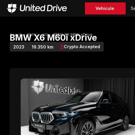
Vehicule
Se
Acasă
›
BMW
›
X6
›
BMW X6 M60i xDrive
BMW X6 M60i xDrive
Crypto Accepted
2023
19.350 km