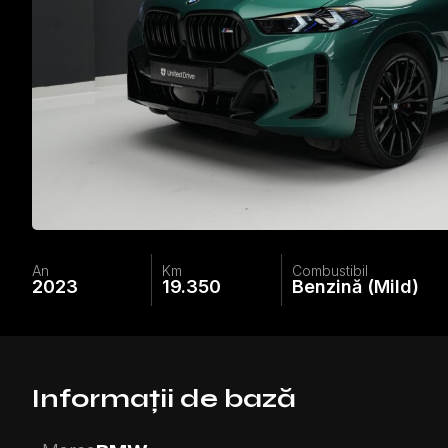
An
Km
Combustibil
2023
19.350
Benzină (Mild)
Informații de bază