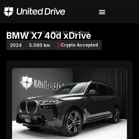
Acasă
›
BMW
›
X7
›
BMW X7 40d xDrive
BMW X7 40d xDrive
Crypto Accepted
2024
5.090 km