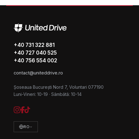
+40 731 322 881
+40 727 040 525
+40 756 554 002
contact@uniteddrive.ro
Șoseaua București Nord 7, Voluntari 077190
Luni-Vineri: 10-19
·
Sâmbătă: 10-14
RO