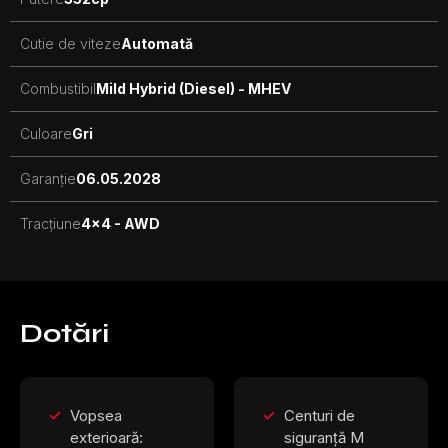
Cutie de viteze
Automată
Combustibil
Mild Hybrid (Diesel) - MHEV
Culoare
Gri
Garanție
06.05.2028
Tracțiune
4x4 - AWD
Dotări
Vopsea
Centuri de
exterioară:
siguranță M