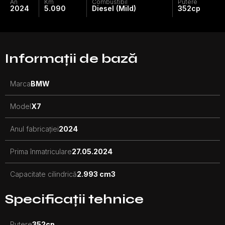
An
Km
Combustibil
Putere
2024
5.090
Diesel (Mild)
352
cp
Informații de bază
Marca
BMW
Model
X7
Anul fabricației
2024
Prima înmatriculare
27.05.2024
Capacitate cilindrică
2.993 cm3
Specificații tehnice
Putere
352
cp