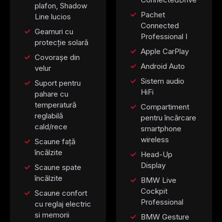
plafon, Shadow
Pachet
Line lucios
Connected
Geamuri cu
Professional I
protecție solară
Apple CarPlay
Covorașe din
Android Auto
velur
Sistem audio
Suport pentru
HiFi
pahare cu
temperatură
Compartiment
reglabilă
pentru încărcare
cald/rece
smartphone
wireless
Scaune față
încălzite
Head-Up
Display
Scaune spate
încălzite
BMW Live
Cockpit
Scaune confort
Professional
cu reglaj electric
si memorii
BMW Gesture