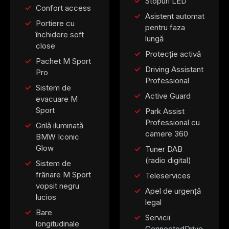
Stopuri LED
Confort access
Asistent automat
Portiere cu
pentru faza
închidere soft
lungă
close
Protecție activă
Pachet M Sport
Driving Assistant
Pro
Professional
Sistem de
Active Guard
evacuare M
Sport
Park Assist
Professional cu
Grilă iluminată
camere 360
BMW Iconic
Glow
Tuner DAB
(radio digital)
Sistem de
frânare M Sport
Teleservices
vopsit negru
Apel de urgență
lucios
legal
Bare
Servicii
longitudinale
ConnectedDrive