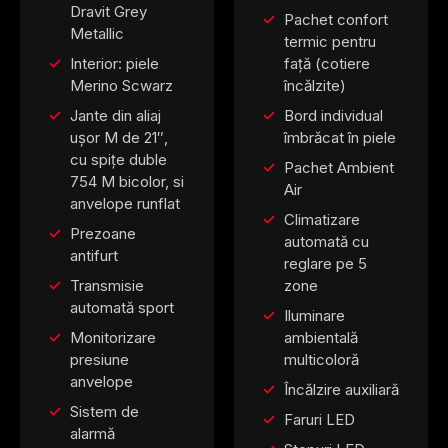
Dravit Grey
Pachet confort
Metallic
termic pentru
Interior: piele
față (cotiere
Merino Scwarz
încălzite)
Jante din aliaj
Bord individual
ușor M de 21″,
îmbrăcat în piele
cu spițe duble
Pachet Ambient
754 M bicolor, si
Air
anvelope runflat
Climatizare
Prezoane
automată cu
antifurt
reglare pe 5
Transmisie
zone
automată sport
Iluminare
Monitorizare
ambientală
presiune
multicoloră
anvelope
Încălzire auxiliară
Sistem de
Faruri LED
alarmă