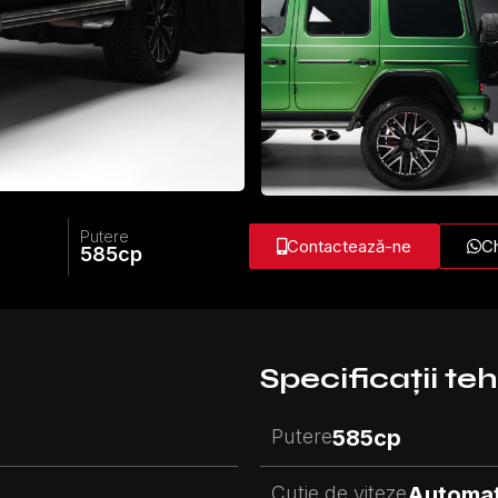
Putere
Contactează-ne
Ch
585
cp
Specificații te
Putere
585
cp
Cutie de viteze
Automa