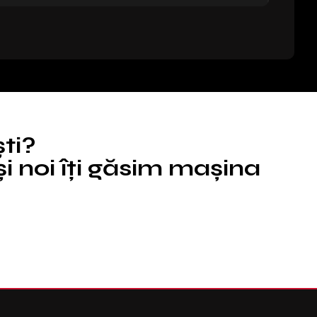
ști?
i noi îți găsim mașina