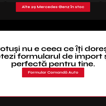
Alte 29 Mercedes-Benz în stoc
totuși nu e ceea ce îți dore
ezi formularul de import ș
perfectă pentru tine.
Formular Comandă Auto