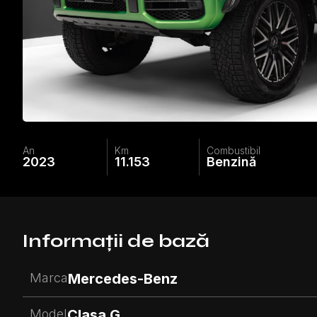
An
Km
Combustibil
2023
11.153
Benzină
Informații de bază
Marca
Mercedes-Benz
Model
Clasa G