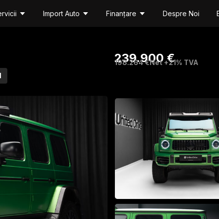
rvicii
Import Auto
Finanțare
Despre Noi
239.900 €
198.264 €
Net +21% TVA
l