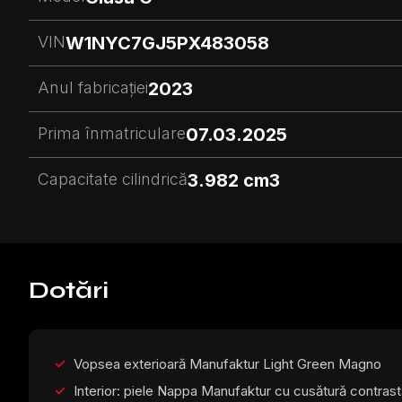
VIN
W1NYC7GJ5PX483058
Anul fabricației
2023
Prima înmatriculare
07.03.2025
Capacitate cilindrică
3.982 cm3
Dotări
Vopsea exterioară Manufaktur Light Green Magno
Interior: piele Nappa Manufaktur cu cusătură contras