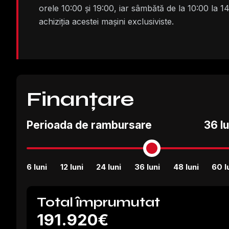
orele 10:00 și 19:00, iar sâmbătă de la 10:00 la 1
achiziția acestei mașini exclusiviste.
Finanțare
Perioada de rambursare
36 lu
6 luni
12 luni
24 luni
36 luni
48 luni
60 l
Total împrumutat
191.920€