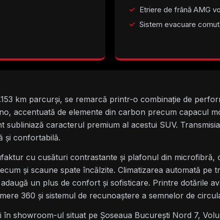
Etriere de frână AMG vo
Sistem evacuare comuta
3 km parcurși, se remarcă printr-o combinație de performan
o, accentuată de elemente din carbon precum capacul moto
ht subliniază caracterul premium al acestui SUV. Transm
 și confortabilă.
aktur cu cusături contrastante și plafonul din microfibră,
precum și scaune spate încălzite. Climatizarea automată pe t
ugă un plus de confort și sofisticare. Printre dotările av
amere 360 și sistemul de recunoaștere a semnelor de circula
ți în showroom-ul situat pe Șoseaua București Nord 7, Volun