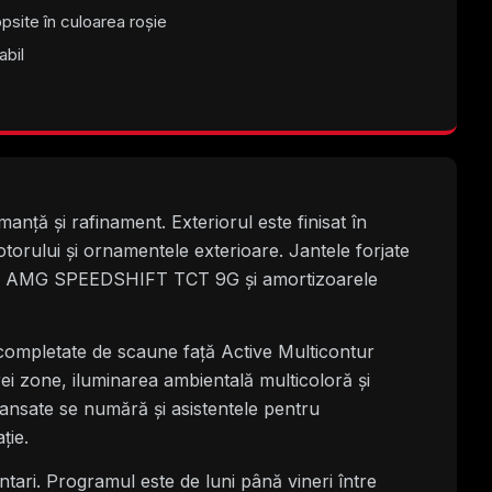
psite în culoarea roșie
bil
ță și rafinament. Exteriorul este finisat în
rului și ornamentele exterioare. Jantele forjate
isia AMG SPEEDSHIFT TCT 9G și amortizoarele
 completate de scaune față Active Multicontur
rei zone, iluminarea ambientală multicoloră și
ansate se numără și asistentele pentru
ție.
tari. Programul este de luni până vineri între