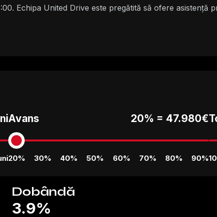
4:00. Echipa United Drive este pregătită să ofere asistență 
ni
Avans
20% =
47.980€
T
uni
20%
30%
40%
50%
60%
70%
80%
90%
1
Dobândă
3.9%