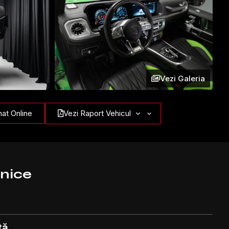
Vezi Galeria
at Online
Vezi Raport Vehicul
hnice
tă