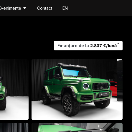
Evenimente
Contact
EN
*
Finanțare de la
2.837 €/lună