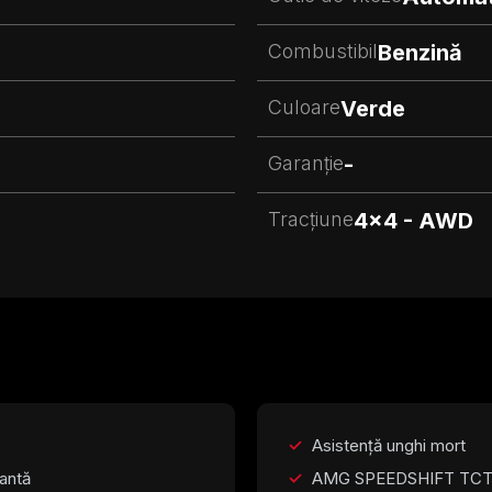
Combustibil
Benzină
Culoare
Verde
Garanție
-
Tracțiune
4x4 - AWD
Asistență unghi mort
tantă
AMG SPEEDSHIFT TCT