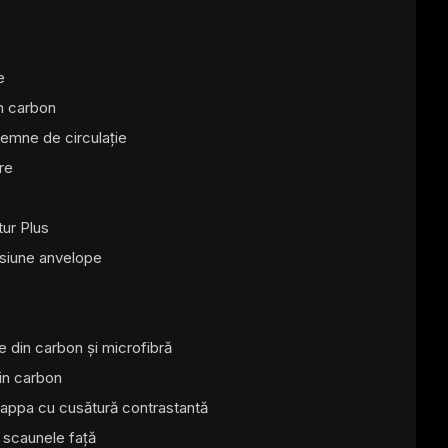
D
e
n carbon
emne de circulație
re
ur Plus
esiune anvelope
din carbon și microfibră
in carbon
Nappa cu cusătură contrastantă
 scaunele față