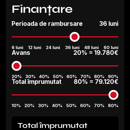
Finanțare
Perioada de rambursare
36 luni
6 luni
12 luni
24 luni
36 luni
48 luni
60 luni
Avans
20% =
19.780€
20%
30%
40%
50%
60%
70%
80%
90%
Total împrumutat
80% =
79.120€
10%
20%
30%
40%
50%
60%
70%
80%
Total împrumutat