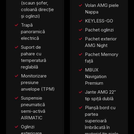
(scaun șofer,
Volan AMG piele
coloană direcție
Nappa
și oglinzi)
KEYLESS-GO
Trapă
Pachet oglinzi
panoramică
electrică
Pachet exterior
AMG Night
Suport de
pahare cu
Pachet Memory
temperatură
față
reglabilă
MBUX
Monitorizare
Navigation
presiune
Premium
anvelope (TPM)
Jante AMG 22″
Suspensie
tip spiță dublă
pneumatică
Planșă bord cu
semi-activă
partea
AIRMATIC
superioară
Oglinzi
îmbrăcată în
exterioare
material tip piele