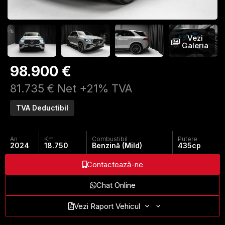
Vezi
Galeria
98.900 €
81.735 € Net +21% TVA
TVA Deductibil
An
Km
Combustibil
Putere
2024
18.750
Benzină (Mild)
435
cp
Contactează-ne
Chat Online
Vezi Raport Vehicul