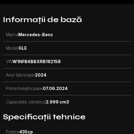
Informații de bază
Marca
Mercedes-Benz
Model
GLE
VIN
W1NFB6BBXRB182158
Anul fabricației
2024
Prima înmatriculare
07.06.2024
Capacitate cilindrică
2.999 cm3
Specificații tehnice
Putere
435
cp