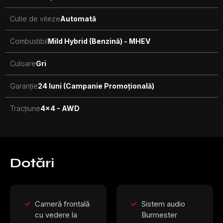
Cutie de viteze
Automată
Combustibil
Mild Hybrid (Benzină) - MHEV
Culoare
Gri
Garanție
24 luni (Campanie Promoțională)
Tracțiune
4x4 - AWD
Dotări
Cameră frontală
Sistem audio
cu vedere la
Burmester