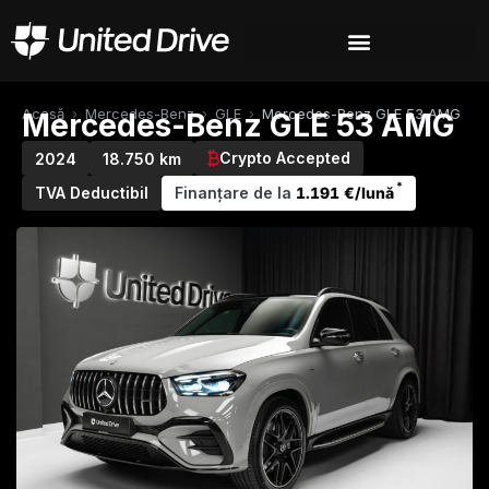
Acasă
›
Mercedes-Benz
›
GLE
›
Mercedes-Benz GLE 53 AMG
Mercedes-Benz GLE 53 AMG
Crypto Accepted
2024
18.750 km
*
TVA Deductibil
Finanțare de la
1.191 €/lună