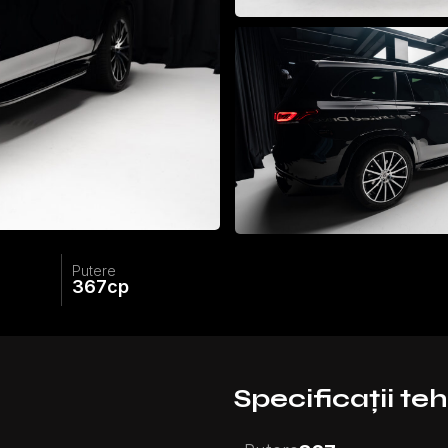
Putere
367
cp
Specificații te