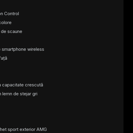
n Control
colore
3 de scaune
 smartphone wireless
față
u capacitate crescută
 lemn de stejar gri
chet sport exterior AMG