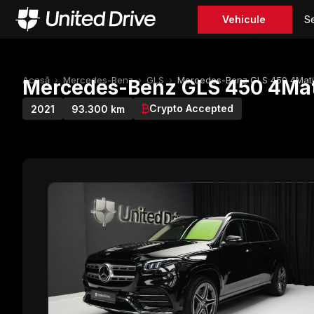
Vehicule
Se
Acasă
›
Mercedes-Benz
›
GLS
›
Mercedes-Benz GLS 450 4Mat
Mercedes-Benz GLS 450 4Mat
Crypto Accepted
2021
93.300 km