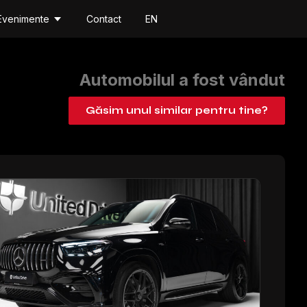
Evenimente
Contact
EN
Automobilul a fost vândut
Găsim unul similar pentru tine?