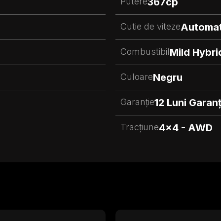
Putere
367
cp
Cutie de viteze
Automa
Combustibil
Mild Hybri
Culoare
Negru
Garanție
12 Luni Garanț
Tracțiune
4x4 - AWD