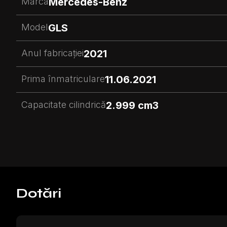
Marca
Mercedes-Benz
Model
GLS
Anul fabricației
2021
Prima înmatriculare
11.06.2021
Capacitate cilindrică
2.999 cm3
Dotări