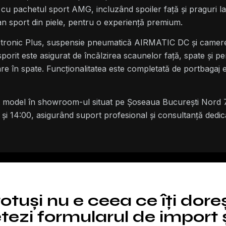
at cu pachetul sport AMG, incluzând spoiler față și praguri
lan sport din piele, pentru o experiență premium.
istronic Plus, suspensie pneumatică AIRMATIC DC și camere
porit este asigurat de încălzirea scaunelor față, spate și p
 în spate. Funcționalitatea este completată de portbagaj el
t model în showroom-ul situat pe Șoseaua București Nord 7,
0 și 14:00, asigurând suport profesional și consultanță dedica
totuși nu e ceea ce îți dore
ezi formularul de import ș