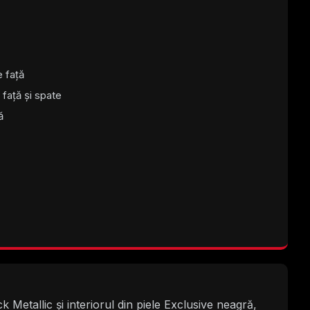
 față
 față și spate
ă
etallic și interiorul din piele Exclusive neagră,