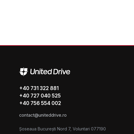
+40 731 322 881
+40 727 040 525
+40 756 554 002
contact@uniteddrive.ro
Șoseaua București Nord 7, Voluntari 077190