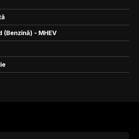
tă
d (Benzină) - MHEV
ie