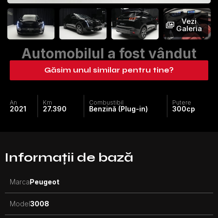
Vezi
Galeria
Automobilul a fost vândut
Găsim unul similar pentru tine?
An
Km
Combustibil
Putere
2021
27.390
Benzină (Plug-in)
300
cp
Informații de bază
Marca
Peugeot
Model
3008