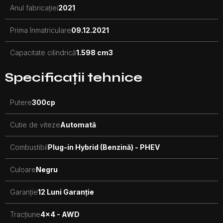
Anul fabricației
2021
Prima înmatriculare
09.12.2021
Capacitate cilindrică
1.598 cm3
Specificații tehnice
Putere
300
cp
Cutie de viteze
Automată
Combustibil
Plug-in Hybrid (Benzină) - PHEV
Culoare
Negru
Garanție
12 Luni Garanție
Tracțiune
4x4 - AWD