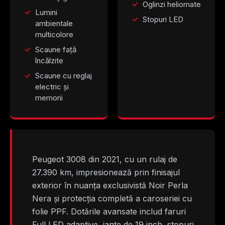
Oglinzi heliomate
Lumini
Stopuri LED
ambientale
multicolore
Scaune față
încălzite
Scaune cu reglaj
electric și
memorii
Peugeot 3008 din 2021, cu un rulaj de
27.390 km, impresionează prin finisajul
exterior în nuanța exclusivistă Noir Perla
Nera și protecția completă a caroseriei cu
folie PPF. Dotările avansate includ faruri
Full LED adaptive, jante de 19 inch, stopuri