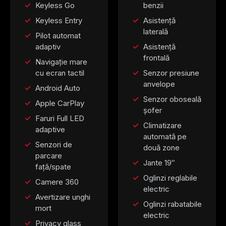
Keyless Go
benzii
Keyless Entry
Asistență
laterală
Pilot automat
adaptiv
Asistență
frontală
Navigație mare
cu ecran tactil
Senzor presiune
anvelope
Android Auto
Senzor oboseală
Apple CarPlay
șofer
Faruri Full LED
Climatizare
adaptive
automată pe
Senzori de
două zone
parcare
Jante 19″
față/spate
Oglinzi reglabile
Camere 360
electric
Avertizare unghi
Oglinzi rabatabile
mort
electric
Privacy glass