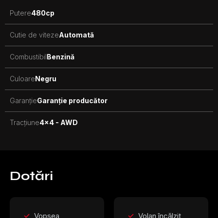
Putere
480
cp
Cutie de viteze
Automată
Combustibil
Benzină
Culoare
Negru
Garanție
Garanție producător
Tracțiune
4x4 - AWD
Dotări
Vopsea
Volan încălzit