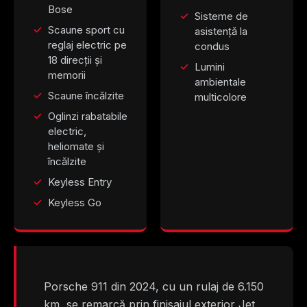
Bose
Sisteme de
Scaune sport cu
asistență la
reglaj electric pe
condus
18 direcții și
Lumini
memorii
ambientale
Scaune încălzite
multicolore
Oglinzi rabatabile
electric,
heliomate și
încălzite
Keyless Entry
Keyless Go
Porsche 911 din 2024, cu un rulaj de 6.150
km, se remarcă prin finisajul exterior Jet