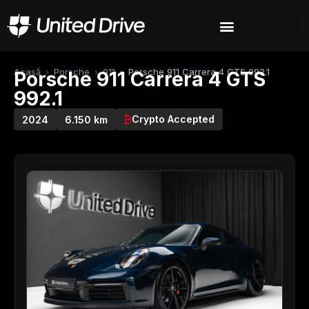
Acasă
›
Porsche
›
911
›
Porsche 911 Carrera 4 GTS 992.1
Porsche 911 Carrera 4 GTS
992.1
Crypto Accepted
2024
6.150 km