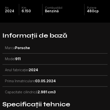
An
Km
Combustibil
Putere
2024
6.150
Benzină
480
cp
Informații de bază
Marca
Porsche
Model
911
Anul fabricației
2024
Prima înmatriculare
03.05.2024
Capacitate cilindrică
2.981 cm3
Specificații tehnice