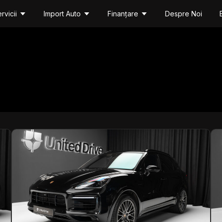
rvicii
Import Auto
Finanțare
Despre Noi