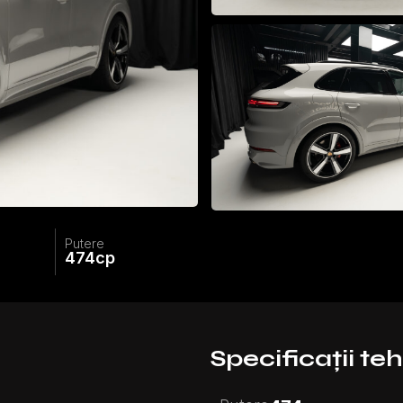
Putere
474
cp
Specificații te