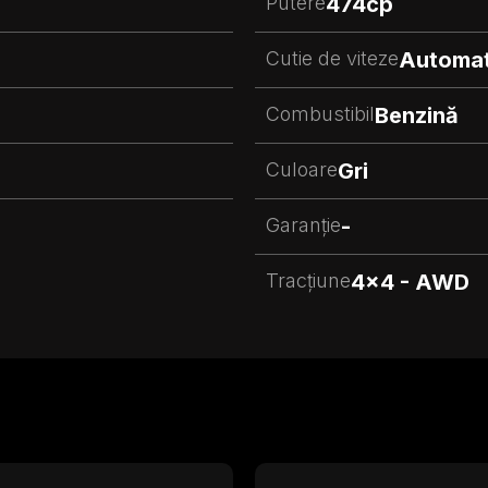
Putere
474
cp
Cutie de viteze
Automa
Combustibil
Benzină
Culoare
Gri
Garanție
-
Tracțiune
4x4 - AWD