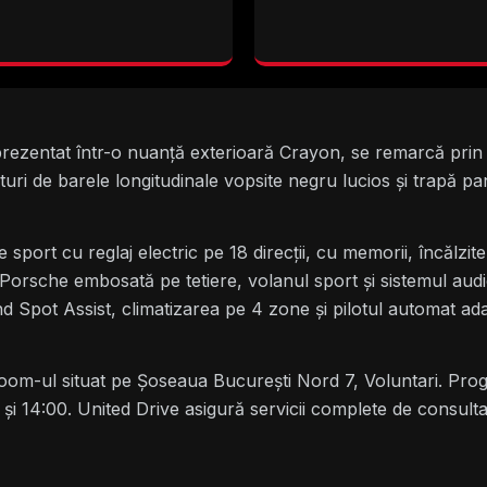
zentat într-o nuanță exterioară Crayon, se remarcă prin p
ături de barele longitudinale vopsite negru lucios și trapă 
port cu reglaj electric pe 18 direcții, cu memorii, încălzite 
Porsche embosată pe tetiere, volanul sport și sistemul aud
 Spot Assist, climatizarea pe 4 zone și pilotul automat adap
om-ul situat pe Șoseaua București Nord 7, Voluntari. Prog
 și 14:00. United Drive asigură servicii complete de consulta