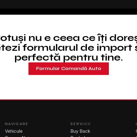
totuși nu e ceea ce îți dore
ezi formularul de import ș
perfectă pentru tine.
Formular Comandă Auto
NAVIGARE
SERVICII
Vehicule
Buy Back