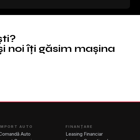
ști?
i noi îți găsim mașina
IMPORT AUTO
FINANȚARE
Comandă Auto
Leasing Financiar