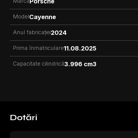
Marca
Porsche
Model
Cayenne
Anul fabricației
2024
Prima înmatriculare
11.08.2025
Capacitate cilindrică
3.996 cm3
Dotări