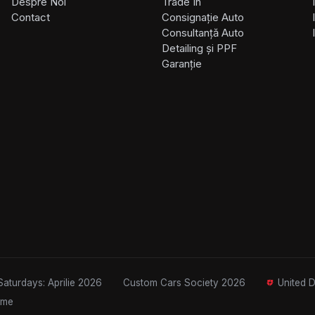
Despre Noi
Trade In
Contact
Consignație Auto
Consultanță Auto
Detailing și PPF
Garanție
Saturdays: Aprilie 2026
Custom Cars Society 2026
United 
ame