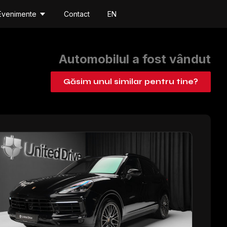
Evenimente
Contact
EN
Automobilul a fost vândut
Găsim unul similar pentru tine?