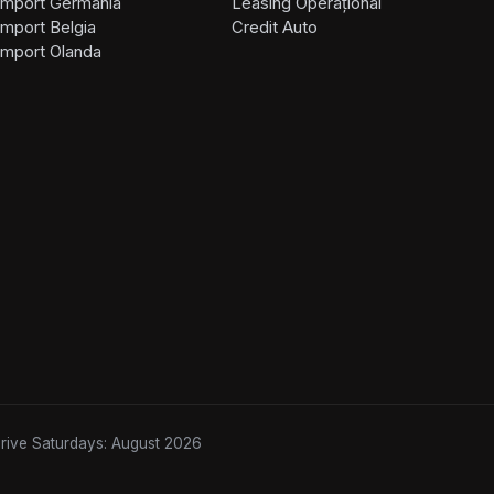
Import Germania
Leasing Operațional
Import Belgia
Credit Auto
Import Olanda
Drive Saturdays: August 2026