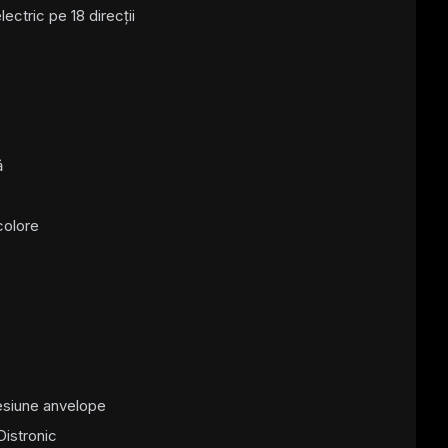
ectric pe 18 direcții
ă
colore
esiune anvelope
Distronic