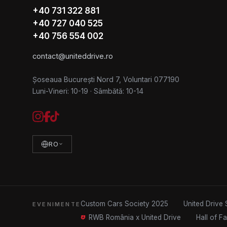
+40 731 322 881
+40 727 040 525
+40 756 554 002
contact@uniteddrive.ro
Șoseaua București Nord 7, Voluntari 077190
Luni-Vineri: 10-19
·
Sâmbătă: 10-14
RO
Custom Cars Society 2025
United Drive 
EVENIMENTE
RWB România x United Drive
Hall of F