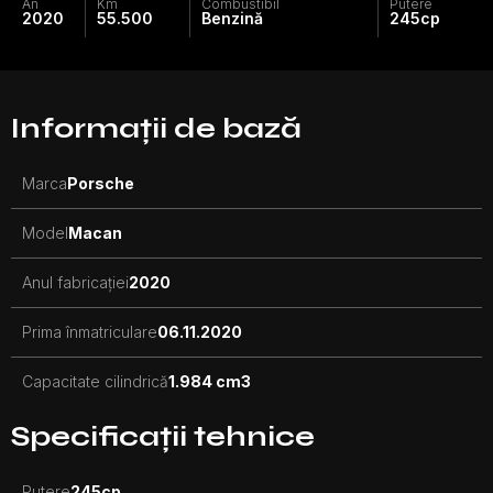
An
Km
Combustibil
Putere
2020
55.500
Benzină
245
cp
Informații de bază
Marca
Porsche
Model
Macan
Anul fabricației
2020
Prima înmatriculare
06.11.2020
Capacitate cilindrică
1.984 cm3
Specificații tehnice
Putere
245
cp