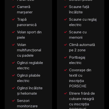
Cameră
Scaune față
marșarier
încălzite
Trapă
Scaune cu reglaj
panoramică
electric
Volan sport din
Scaune cu
piele
memorii
Volan
Climă automată
multifuncțional
pe 2 zone
cu padele
Portbagaj
Oglinzi reglabile
electric
electric
Covorașe din
Oglinzi pliabile
textil cu
electric
inscripția
PORSCHE
Oglinzi încălzite
și heliomate
Etriere frână de
culoare neagră
Senzori
cu inscripția
monitorizare