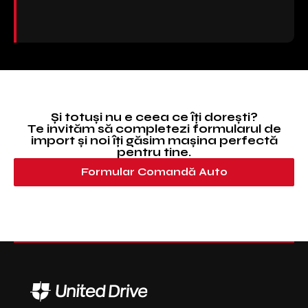
Și totuși nu e ceea ce îți dorești?
Te invităm să completezi formularul de
import și noi îți găsim mașina perfectă
pentru tine.
Formular Comandă Auto