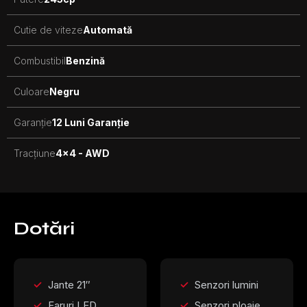
Cutie de viteze
Automată
Combustibil
Benzină
Culoare
Negru
Garanție
12 Luni Garanție
Tracțiune
4x4 - AWD
Dotări
Jante 21″
Senzori lumini
Faruri LED
Senzori ploaie