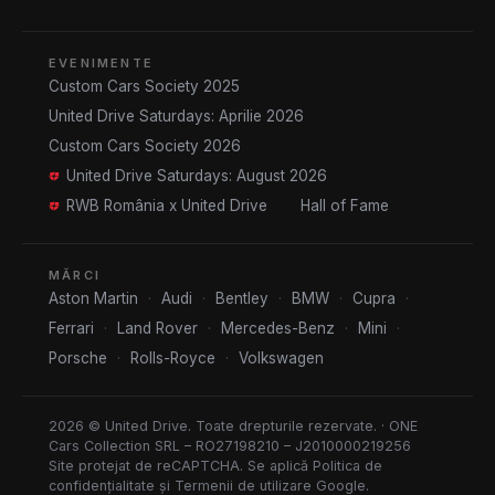
EVENIMENTE
Custom Cars Society 2025
United Drive Saturdays: Aprilie 2026
Custom Cars Society 2026
United Drive Saturdays: August 2026
RWB România x United Drive
Hall of Fame
MĂRCI
Aston Martin
·
Audi
·
Bentley
·
BMW
·
Cupra
·
Ferrari
·
Land Rover
·
Mercedes-Benz
·
Mini
·
Porsche
·
Rolls-Royce
·
Volkswagen
2026 © United Drive. Toate drepturile rezervate. · ONE
Cars Collection SRL – RO27198210 – J2010000219256
Site protejat de reCAPTCHA. Se aplică
Politica de
confidențialitate
și
Termenii de utilizare
Google.