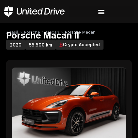
Acasă
›
Porsche
›
Macan
›
Porsche Macan II
Porsche Macan II
Crypto Accepted
2020
55.500 km