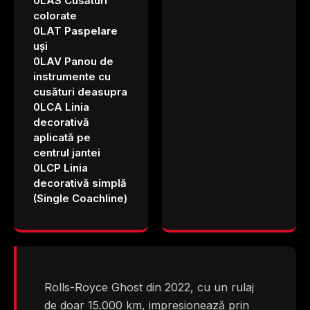
0LAS Cusături
colorate
0LAT Paspelare
uși
0LAV Panou de
instrumente cu
cusături deasupra
0LCA Linia
decorativă
aplicată pe
centrul jantei
0LCP Linia
decorativă simplă
(Single Coachline)
Rolls-Royce Ghost din 2022, cu un rulaj
de doar 15.000 km, impresionează prin