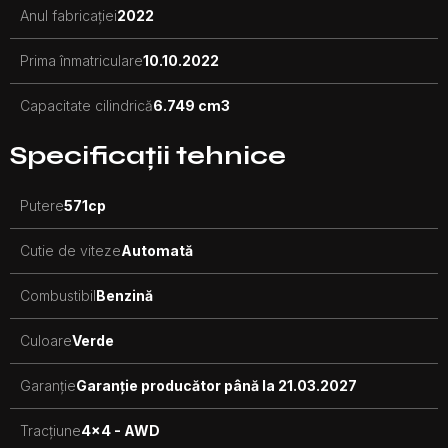
Anul fabricației
2022
Prima înmatriculare
10.10.2022
Capacitate cilindrică
6.749 cm3
Specificații tehnice
Putere
571
cp
Cutie de viteze
Automată
Combustibil
Benzină
Culoare
Verde
Garanție
Garanție producător până la 21.03.2027
Tracțiune
4x4 - AWD