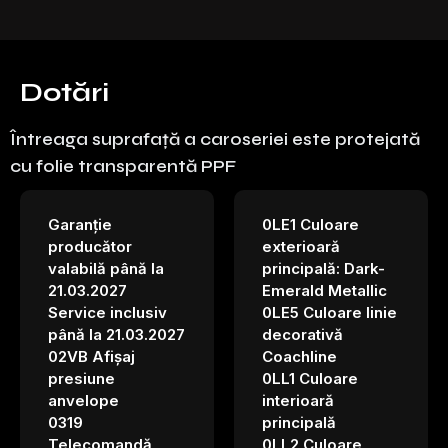
Dotări
Întreaga suprafață a caroseriei este protejată
cu folie transparentă PPF
Garanție
0LE1 Culoare
producător
exterioară
valabilă până la
principală: Dark-
21.03.2027
Emerald Metallic
Service inclusiv
0LE5 Culoare linie
până la 21.03.2027
decorativă
02VB Afișaj
Coachline
presiune
0LL1 Culoare
anvelope
interioară
0319
principală
Telecomandă
0LL2 Culoare