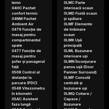
lemn
0LMC Parte
04HC Pachet
interioară scaun
confort termic
0LMD Fustă scaun
04NM Pachet
și spătare
Ambient Air
0LMF Elemente
04T6 Funcție de
de îmbinare
masaj pentru
scaun
compartimentul
0LMK Ușă
spate
principală
04T7 Funcție de
0LML Buzunare
masaj pentru
interioare uși
șofer și pasagerul
0LMN Înconjurare
față
panou ușă (Door
0508 Control al
Pannier Surround)
distanței la
0LMP Consolă
parcare (PDC)
centrală și
0548 Vitezometru
buzunare uși
în kilometri
0LMQ Cotiere /
05AC Asistent
Capace /
faza lungă
Buzunare