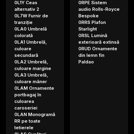
0L1Y Ceas
0RPE Sistem
alternativ 2
audio Rolls-Royce
0L7W Furnir de
Bespoke
tranziție
0RRS Plafon
0LA0 Umbrelă
Starlight
colorată
0RSL Lumină
0LA1 Umbrelă,
exterioară extinsă
culoare
0RUD Ornamente
secundară
din lemn fin
0LA2 Umbrelă,
Paldao
culoare margine
0LA3 Umbrelă,
culoare mâner
0LAM Ornamente
portbagaj în
culoarea
caroseriei
0LAN Monogramă
RR pe toate
tetierele