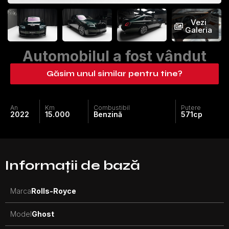
Vezi
Galeria
Automobilul a fost vândut
Găsim unul similar pentru tine?
An
Km
Combustibil
Putere
2022
15.000
Benzină
571
cp
Informații de bază
Marca
Rolls-Royce
Model
Ghost