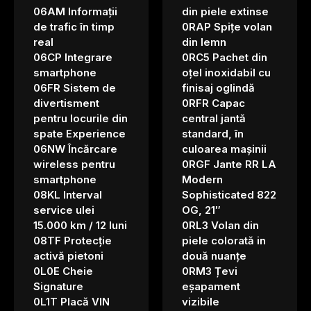
06AM Informații
din piele extinse
de trafic în timp
0RAP Spițe volan
real
din lemn
06CP Integrare
0RC5 Pachet din
smartphone
oțel inoxidabil cu
06FR Sistem de
finisaj oglindă
divertisment
0RFR Capac
pentru locurile din
central jantă
spate Experience
standard, în
06NW Încărcare
culoarea mașinii
wireless pentru
0RGF Jante RR LA
smartphone
Modern
08KL Interval
Sophisticated 822
service ulei
OG, 21″
15.000 km / 12 luni
0RL3 Volan din
08TF Protecție
piele colorată in
activă pietoni
două nuanțe
0L0E Cheie
0RM3 Țevi
Signature
eșapament
0L1T Placă VIN
vizibile