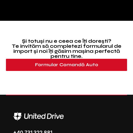
Și totuși nu e ceea ce îți dorești?
Te invităm să completezi formularul de
import și noi îți găsim mașina perfectă
pentru tine.
Formular Comandă Auto
+40 731 322 881