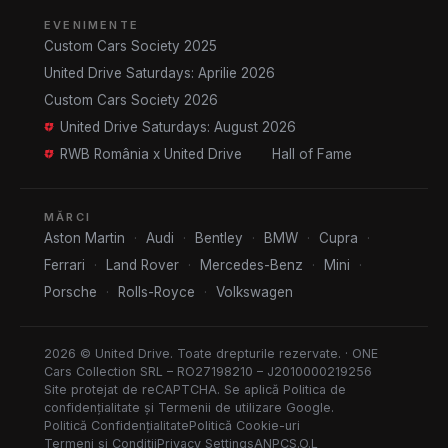
EVENIMENTE
Custom Cars Society 2025
United Drive Saturdays: Aprilie 2026
Custom Cars Society 2026
United Drive Saturdays: August 2026
RWB România x United Drive
Hall of Fame
MĂRCI
Aston Martin
·
Audi
·
Bentley
·
BMW
·
Cupra
·
Ferrari
·
Land Rover
·
Mercedes-Benz
·
Mini
·
Porsche
·
Rolls-Royce
·
Volkswagen
2026 © United Drive. Toate drepturile rezervate. · ONE
Cars Collection SRL – RO27198210 – J2010000219256
Site protejat de reCAPTCHA. Se aplică
Politica de
confidențialitate
și
Termenii de utilizare
Google.
Politică Confidențialitate
Politică Cookie-uri
Termeni și Condiții
Privacy Settings
ANPC
S.O.L