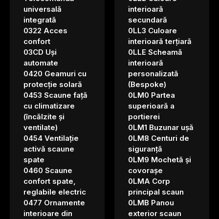
universală
interioară
integrată
secundară
0322 Acces
0LL3 Culoare
confort
interioară terțiară
03CD Uși
0LLE Scheamă
automate
interioară
0420 Geamuri cu
personalizată
protecție solară
(Bespoke)
0453 Scaune față
0LM0 Partea
cu climatizare
superioară a
(încălzite și
portierei
ventilate)
0LM1 Buzunar ușă
0454 Ventilație
0LM8 Centuri de
activă scaune
siguranță
spate
0LM9 Mochetă și
0460 Scaune
covorașe
confort spate,
0LMA Corp
reglabile electric
principal scaun
0477 Ornamente
0LMB Panou
interioare din
exterior scaun