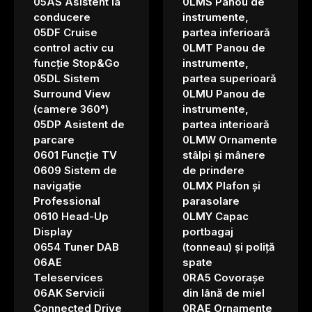
05AS Asistent la
0LMS Panou de
conducere
instrumente,
05DF Cruise
partea inferioară
control activ cu
0LMT Panou de
funcție Stop&Go
instrumente,
05DL Sistem
partea superioară
Surround View
0LMU Panou de
(camere 360°)
instrumente,
05DP Asistent de
partea interioară
parcare
0LMW Ornamente
0601 Funcție TV
stâlpi și mânere
0609 Sistem de
de prindere
navigație
0LMX Plafon și
Professional
parasolare
0610 Head-Up
0LMY Capac
Display
portbagaj
0654 Tuner DAB
(tonneau) și poliță
06AE
spate
Teleservices
0RA5 Covorașe
06AK Servicii
din lână de miel
Connected Drive
0RAE Ornamente