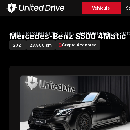
Vehicule
Se
Acasă
›
Mercedes-Benz
›
Clasa S
›
Mercedes-Benz S500 4Mat
Mercedes-Benz S500 4Matic
Crypto Accepted
2021
23.800 km