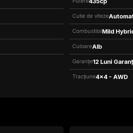
Putere
435
cp
Cutie de viteze
Automa
Combustibil
Mild Hybri
Culoare
Alb
Garanție
12 Luni Garanț
Tracțiune
4x4 - AWD