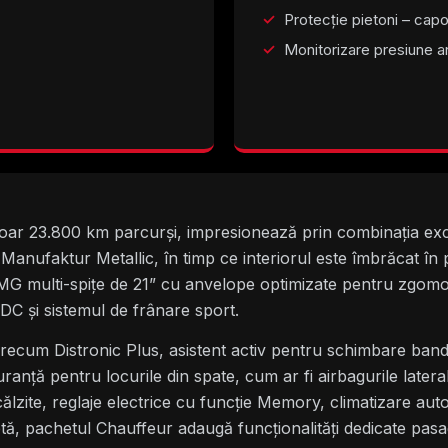
Protecție pietoni – capo
Monitorizare presiune 
ar 23.800 km parcurși, impresionează prin combinația exclu
anufaktur Metallic, în timp ce interiorul este îmbrăcat în 
 AMG multi-spițe de 21” cu anvelope optimizate pentru zgomot
C și sistemul de frânare sport.
precum Distronic Plus, asistent activ pentru schimbare band
ranță pentru locurile din spate, cum ar fi airbagurile latera
încălzite, reglaje electrice cu funcție Memory, climatizare a
 pachetul Chauffeur adaugă funcționalități dedicate pasage