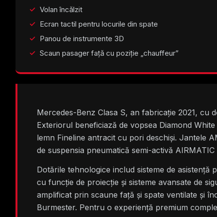
Volan încălzit
Ecran tactil pentru locurile din spate
Panou de instrumente 3D
Scaun pasager față cu poziție „chauffeur”
Mercedes-Benz Clasa S, an fabricație 2021, cu do
Exteriorul beneficiază de vopsea Diamond White M
lemn Fineline antracit cu pori deschiși. Jantele
de suspensia pneumatică semi-activă AIRMATIC D
Dotările tehnologice includ sisteme de asistență 
cu funcție de proiecție și sisteme avansate de sigu
amplificat prin scaune față și spate ventilate și 
Burmester. Pentru o experiență premium completă,