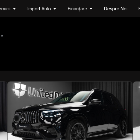
rvicii
Import Auto
Finanțare
Despre Noi
ic