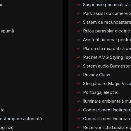
ic
Suspensie pneumatică 
Park assist cu camere 
Sistem de recunoaștere 
n spumă
Rulou parasolar electric
Asistent automat pentru
Plafon din microfibră be
Pachet AMG Styling (spoi
Sistem audio Burmester
Privacy Glass
Stergătoare Magic Vision
Portbagaj electric
Iluminare ambientală mul
ate
Compartiment încărcare
 cu estompare automată
Compartiment încărcare
glinzi)
Rezervor lichid spălare p