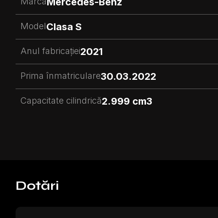
Marca
Mercedes-Benz
Model
Clasa S
Anul fabricației
2021
Prima înmatriculare
30.03.2022
Capacitate cilindrică
2.999 cm3
Dotări