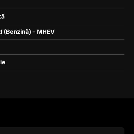
tă
d (Benzină) - MHEV
ie