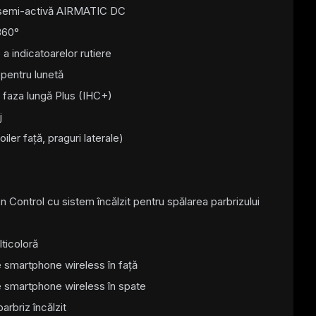
semi-activă AIRMATIC DC
360°
a indicatoarelor rutiere
 pentru lunetă
 faza lungă Plus (IHC+)
j
ler față, praguri laterale)
 Control cu sistem încălzit pentru spălarea parbrizului
ticoloră
 smartphone wireless în față
 smartphone wireless în spate
arbriz încălzit