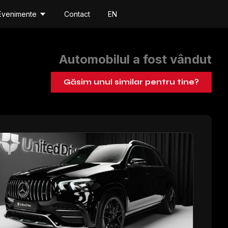
Evenimente
Contact
EN
Automobilul a fost vândut
Găsim unul similar pentru tine?