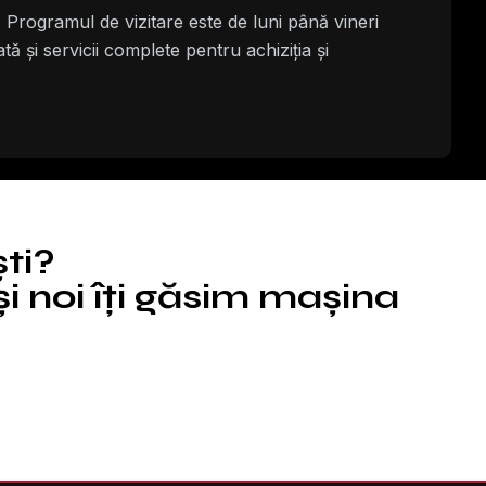
Programul de vizitare este de luni până vineri
ă și servicii complete pentru achiziția și
ști?
i noi îți găsim mașina