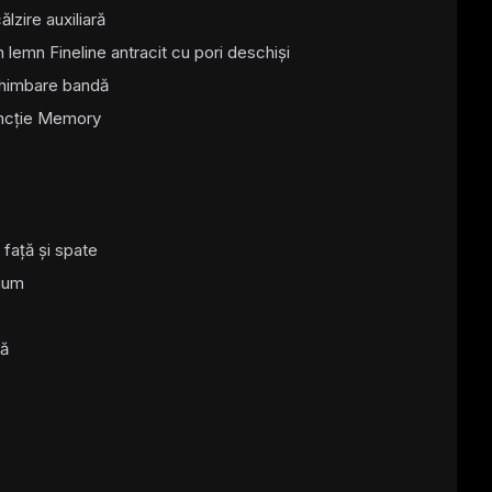
lzire auxiliară
 lemn Fineline antracit cu pori deschiși
chimbare bandă
uncție Memory
 față și spate
ium
ță