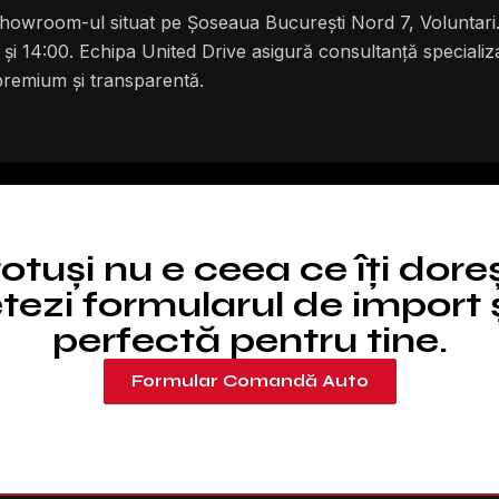
showroom-ul situat pe Șoseaua București Nord 7, Voluntari. 
 și 14:00. Echipa United Drive asigură consultanță specializat
 premium și transparentă.
totuși nu e ceea ce îți dore
ezi formularul de import ș
perfectă pentru tine.
Formular Comandă Auto