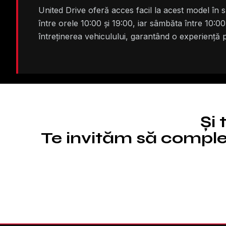
United Drive oferă acces facil la acest model în 
între orele 10:00 și 19:00, iar sâmbăta între 10:00
întreținerea vehiculului, garantând o experiență
Și 
Te invităm să complet