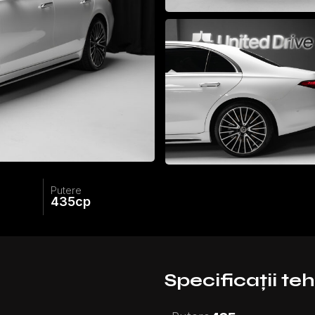
Putere
435
cp
Specificații te