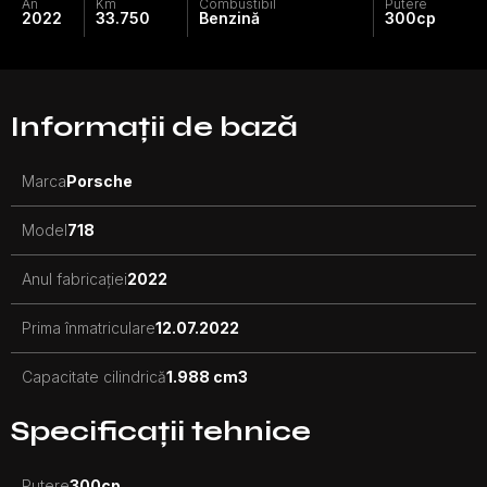
An
Km
Combustibil
Putere
2022
33.750
Benzină
300
cp
Informații de bază
Marca
Porsche
Model
718
Anul fabricației
2022
Prima înmatriculare
12.07.2022
Capacitate cilindrică
1.988 cm3
Specificații tehnice
Putere
300
cp