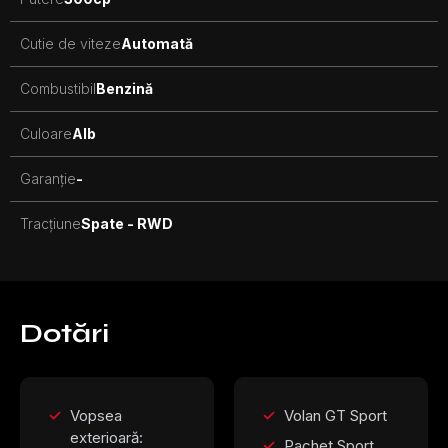
Cutie de viteze
Automată
Combustibil
Benzină
Culoare
Alb
Garanție
-
Tracțiune
Spate - RWD
Dotări
Vopsea
Volan GT Sport
exterioară:
Pachet Sport