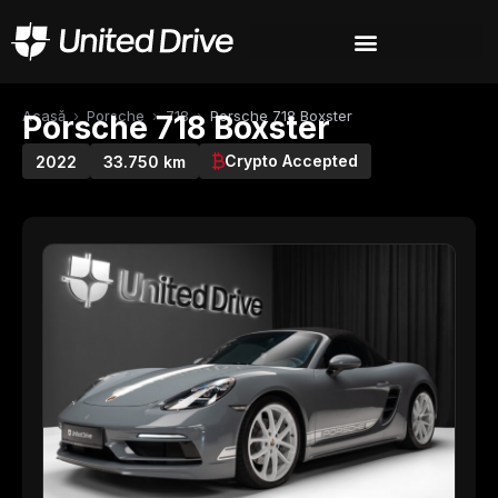
Acasă
›
Porsche
›
718
›
Porsche 718 Boxster
Porsche 718 Boxster
Crypto Accepted
2022
33.750 km