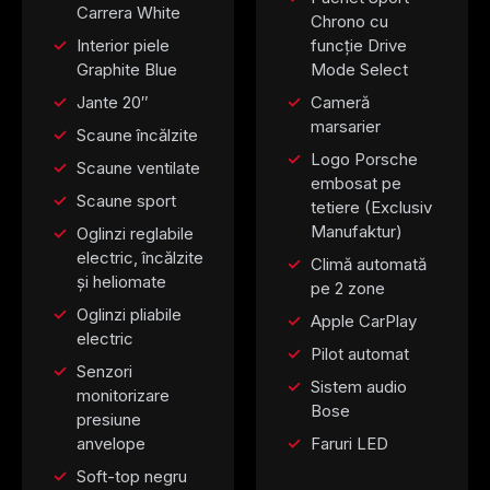
Carrera White
Chrono cu
Interior piele
funcție Drive
Graphite Blue
Mode Select
Jante 20″
Cameră
marsarier
Scaune încălzite
Logo Porsche
Scaune ventilate
embosat pe
Scaune sport
tetiere (Exclusiv
Manufaktur)
Oglinzi reglabile
electric, încălzite
Climă automată
și heliomate
pe 2 zone
Oglinzi pliabile
Apple CarPlay
electric
Pilot automat
Senzori
Sistem audio
monitorizare
Bose
presiune
anvelope
Faruri LED
Soft-top negru