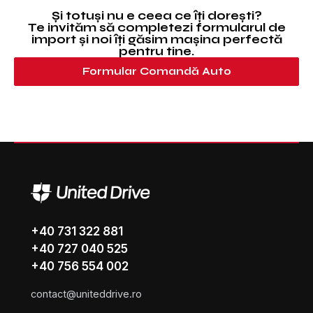
Și totuși nu e ceea ce îți dorești?
Te invităm să completezi formularul de
import și noi îți găsim mașina perfectă
pentru tine.
Formular Comandă Auto
+40 731 322 881
+40 727 040 525
+40 756 554 002
contact@uniteddrive.ro